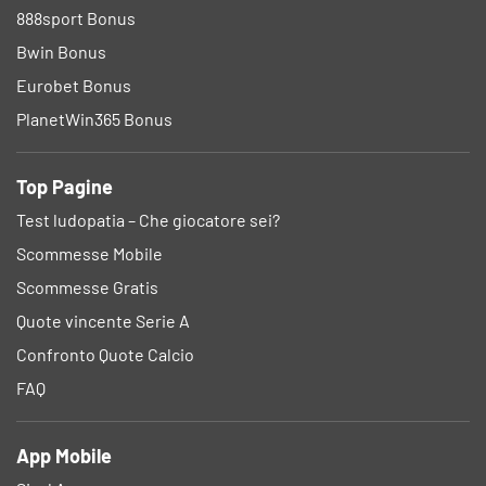
888sport Bonus
Bwin Bonus
Eurobet Bonus
PlanetWin365 Bonus
Top Pagine
Test ludopatia – Che giocatore sei?
Scommesse Mobile
Scommesse Gratis
Quote vincente Serie A
Confronto Quote Calcio
FAQ
App Mobile