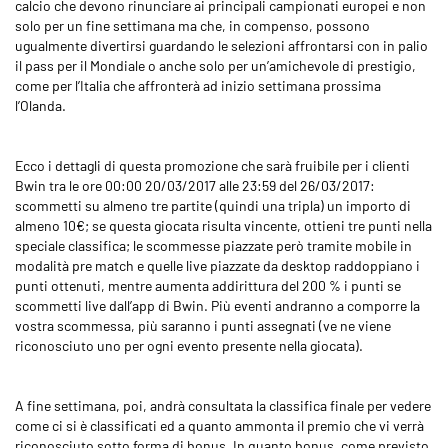
calcio che devono rinunciare ai principali campionati europei e non
solo per un fine settimana ma che, in compenso, possono
ugualmente divertirsi guardando le selezioni affrontarsi con in palio
il pass per il Mondiale o anche solo per un’amichevole di prestigio,
come per l’Italia che affronterà ad inizio settimana prossima
l’Olanda.
Ecco i dettagli di questa promozione che sarà fruibile per i clienti
Bwin tra le ore 00:00 20/03/2017 alle 23:59 del 26/03/2017:
scommetti su almeno tre partite (quindi una tripla) un importo di
almeno 10€; se questa giocata risulta vincente, ottieni tre punti nella
speciale classifica; le scommesse piazzate però tramite mobile in
modalità pre match e quelle live piazzate da desktop raddoppiano i
punti ottenuti, mentre aumenta addirittura del 200 % i punti se
scommetti live dall’app di Bwin. Più eventi andranno a comporre la
vostra scommessa, più saranno i punti assegnati (ve ne viene
riconosciuto uno per ogni evento presente nella giocata).
A fine settimana, poi, andrà consultata la classifica finale per vedere
come ci si è classificati ed a quanto ammonta il premio che vi verrà
riconosciuto sotto forma di bonus. In quanto bonus, come previsto