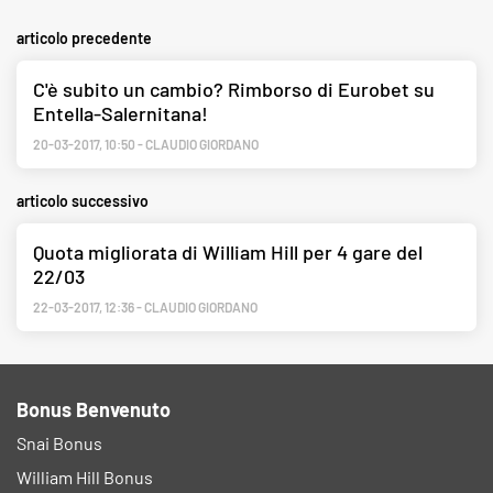
articolo precedente
C'è subito un cambio? Rimborso di Eurobet su
Entella-Salernitana!
20-03-2017
,
10:50
-
CLAUDIO GIORDANO
articolo successivo
Quota migliorata di William Hill per 4 gare del
22/03
22-03-2017
,
12:36
-
CLAUDIO GIORDANO
Bonus Benvenuto
Snai Bonus
William Hill Bonus