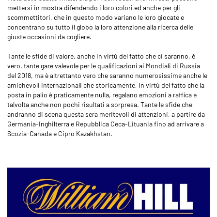
mettersi in mostra difendendo i loro colori ed anche per gli
scommettitori, che in questo modo variano le loro giocate e
concentrano su tutto il globo la loro attenzione alla ricerca delle
giuste occasioni da cogliere.
Tante le sfide di valore, anche in virtù del fatto che ci saranno, è
vero, tante gare valevole per le qualificazioni ai Mondiali di Russia
del 2018, ma è altrettanto vero che saranno numerosissime anche le
amichevoli internazionali che storicamente, in virtù del fatto che la
posta in palio è praticamente nulla, regalano emozioni a raffica e
talvolta anche non pochi risultati a sorpresa. Tante le sfide che
andranno di scena questa sera meritevoli di attenzioni, a partire da
Germania-Inghilterra e Repubblica Ceca-Lituania fino ad arrivare a
Scozia-Canada e Cipro Kazakhstan.