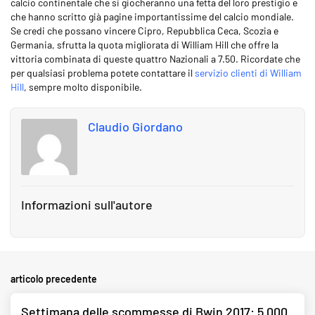
calcio continentale che si giocheranno una fetta del loro prestigio e
che hanno scritto già pagine importantissime del calcio mondiale.
Se credi che possano vincere Cipro, Repubblica Ceca, Scozia e
Germania, sfrutta la quota migliorata di William Hill che offre la
vittoria combinata di queste quattro Nazionali a 7.50. Ricordate che
per qualsiasi problema potete contattare il
servizio clienti di William
Hill
, sempre molto disponibile.
Claudio Giordano
Informazioni sull'autore
articolo precedente
Settimana delle scommesse di Bwin 2017: 5.000