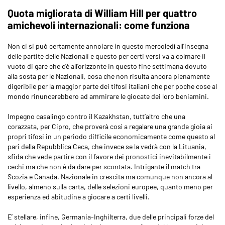
Quota migliorata di William Hill per quattro
amichevoli internazionali: come funziona
Non ci si può certamente annoiare in questo mercoledì all’insegna
delle partite delle Nazionali e questo per certi versi va a colmare il
vuoto di gare che c’è all’orizzonte in questo fine settimana dovuto
alla sosta per le Nazionali, cosa che non risulta ancora pienamente
digeribile per la maggior parte dei tifosi italiani che per poche cose al
mondo rinuncerebbero ad ammirare le giocate dei loro beniamini.
Impegno casalingo contro il Kazakhstan, tutt’altro che una
corazzata, per Cipro, che proverà così a regalare una grande gioia ai
propri tifosi in un periodo difficile economicamente come questo al
pari della Repubblica Ceca, che invece se la vedrà con la Lituania,
sfida che vede partire con il favore dei pronostici inevitabilmente i
cechi ma che non è da dare per scontata. Intrigante il match tra
Scozia e Canada, Nazionale in crescita ma comunque non ancora al
livello, almeno sulla carta, delle selezioni europee, quanto meno per
esperienza ed abitudine a giocare a certi livelli.
E’ stellare, infine, Germania-Inghilterra, due delle principali forze del