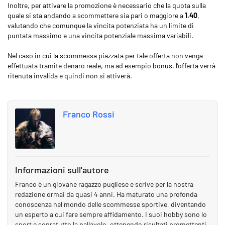
Inoltre, per attivare la promozione è necessario che la quota sulla
quale si sta andando a scommettere sia pari o maggiore a
1.40
,
valutando che comunque la vincita potenziata ha un limite di
puntata massimo e una vincita potenziale massima variabili.
Nel caso in cui la scommessa piazzata per tale offerta non venga
effettuata tramite denaro reale, ma ad esempio bonus, l’offerta verrà
ritenuta invalida e quindi non si attiverà.
Franco Rossi
Informazioni sull'autore
Franco è un giovane ragazzo pugliese e scrive per la nostra
redazione ormai da quasi 4 anni. Ha maturato una profonda
conoscenza nel mondo delle scommesse sportive, diventando
un esperto a cui fare sempre affidamento. I suoi hobby sono lo
sport e sopratutto la pallavolo, ottenendo risultati promettenti