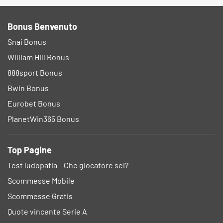
Bonus Benvenuto
Snai Bonus
William Hill Bonus
888sport Bonus
Bwin Bonus
Eurobet Bonus
PlanetWin365 Bonus
Top Pagine
Test ludopatia – Che giocatore sei?
Scommesse Mobile
Scommesse Gratis
Quote vincente Serie A