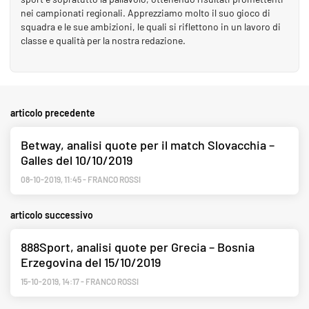
nei campionati regionali. Apprezziamo molto il suo gioco di
squadra e le sue ambizioni, le quali si riflettono in un lavoro di
classe e qualità per la nostra redazione.
articolo precedente
Betway, analisi quote per il match Slovacchia –
Galles del 10/10/2019
08-10-2019
,
11:45
-
FRANCO ROSSI
articolo successivo
888Sport, analisi quote per Grecia – Bosnia
Erzegovina del 15/10/2019
15-10-2019
,
14:17
-
FRANCO ROSSI