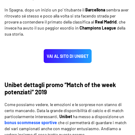
In Spagna, dopo un inizio un po’ titubante il
Barcellona
sembra aver
ritrovato sé stesso e poco alla volta si sta facendo strada per
provare a contendere il primato della classifica al
Real
Madrid
, che
invece ha avuto il suo peggior esordio in
Champions
League
della
sua storia.
VAI AL SITO DI UNIBET
Unibet dettagli promo “Match of the week
potenziati” 2019
Come possiamo vedere, le emozioni e le sorprese non stanno di
certo mancando. Data la grande disponibilità di calcio e di match
particolarmente interessanti,
Unibet
ha messo a disposizione un
bonus scommesse sportive
che ci permetterà di guardare i match
dei vari campionati anche con maggior entusiasmo. Andiamo a
vedere insieme di cosa tratta questa promo.