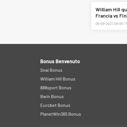
William Hill 
Francia vs Fin
06-09-2021
,
08:05
-
Bonus Benvenuto
Snai Bonus
William Hill Bonus
888sport Bonus
Bwin Bonus
Eurobet Bonus
PlanetWin365 Bonus