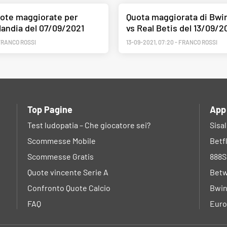
quote maggiorate per
Quota maggiorata di Bwi
landia del 07/09/2021
vs Real Betis del 13/09/2
FRANCO ROSSI
13-09-2021
,
07:20
-
FRANCO ROSSI
Top Pagine
App
Test ludopatia – Che giocatore sei?
Sisa
Scommesse Mobile
Betf
Scommesse Gratis
888S
Quote vincente Serie A
Betw
Confronto Quote Calcio
Bwin
FAQ
Euro