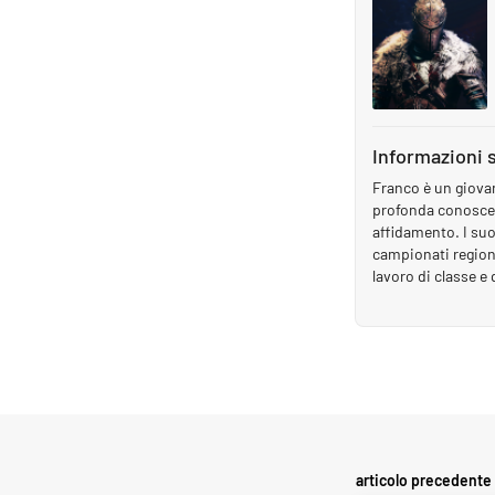
Informazioni s
Franco è un giovan
profonda conoscen
affidamento. I suo
campionati regiona
lavoro di classe e 
articolo precedente