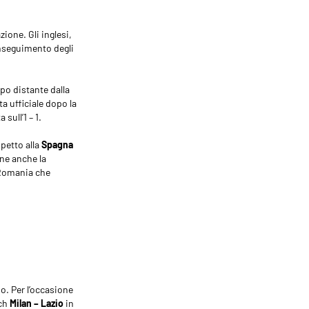
zione. Gli inglesi,
inseguimento degli
po distante dalla
a ufficiale dopo la
sull’1 – 1.
petto alla
Spagna
one anche la
 Romania che
 Per l’occasione
tch
Milan – Lazio
in