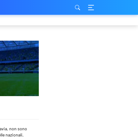
tavia, non sono
lle nazionali,