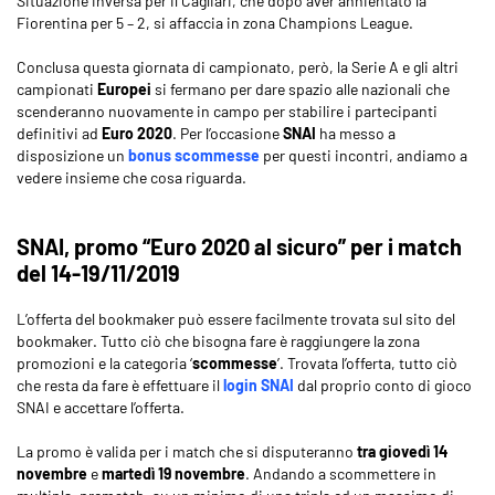
Situazione inversa per il Cagliari, che dopo aver annientato la
Fiorentina per 5 – 2, si affaccia in zona Champions League.
Conclusa questa giornata di campionato, però, la Serie A e gli altri
campionati
Europei
si fermano per dare spazio alle nazionali che
scenderanno nuovamente in campo per stabilire i partecipanti
definitivi ad
Euro 2020
. Per l’occasione
SNAI
ha messo a
disposizione un
bonus scommesse
per questi incontri, andiamo a
vedere insieme che cosa riguarda.
SNAI, promo “Euro 2020 al sicuro” per i match
del 14-19/11/2019
L’offerta del bookmaker può essere facilmente trovata sul sito del
bookmaker. Tutto ciò che bisogna fare è raggiungere la zona
promozioni e la categoria ‘
scommesse
’. Trovata l’offerta, tutto ciò
che resta da fare è effettuare il
login SNAI
dal proprio conto di gioco
SNAI e accettare l’offerta.
La promo è valida per i match che si disputeranno
tra giovedì 14
novembre
e
martedì 19 novembre
. Andando a scommettere in