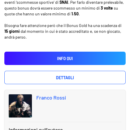
eventi ‘scommesse sportive’ di
SNAI
. Per farlo diventare prelevabile,
questo bonus dovrà essere scommesso un minimo di
3 volte
su
quote che hanno un valore minimo di
1.50
.
Bisogna fare attenzione però che il Bonus Gold ha una scadenza di
15 giorni
dal momento in cui è stato accreditato e, se non giocato,
andrà perso.
INFO QUI
DETTAGLI
Franco Rossi
Informazioni sull'autore