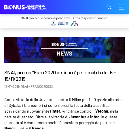
18+ Il gioco può creare dipendenza. Gioca responsabilmente.
SNAI, promo “Euro 2020 al sicuro” per i match del 14-
19/11/2019
12-11-2019
,
16:41
-
FRANCO ROSSI
Con la vittoria della Juventus contro il Milan per 1 – 0 grazie alla rete
di Dybala, i bianconeri si sono ripresi la testa della classifica,
scavalcando nuovamente l’
Inter
, vincitrice contro il
Verona
, nella
partita di sabato. Oltre alle vittorie di
Juventus
e
Inter
, in questa
giornata si è consumato anche l’ennesimo pareggio da parte del
Napoli
contro il
Genoa
.