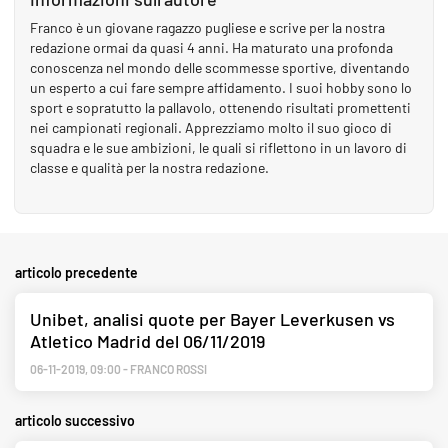
Franco è un giovane ragazzo pugliese e scrive per la nostra
redazione ormai da quasi 4 anni. Ha maturato una profonda
conoscenza nel mondo delle scommesse sportive, diventando
un esperto a cui fare sempre affidamento. I suoi hobby sono lo
sport e sopratutto la pallavolo, ottenendo risultati promettenti
nei campionati regionali. Apprezziamo molto il suo gioco di
squadra e le sue ambizioni, le quali si riflettono in un lavoro di
classe e qualità per la nostra redazione.
articolo precedente
Unibet, analisi quote per Bayer Leverkusen vs
Atletico Madrid del 06/11/2019
06-11-2019
,
09:00
-
FRANCO ROSSI
articolo successivo