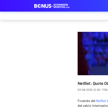
NetBet: Quote Ol
03-06-2019
,
12:00
-
FRA
Fruendo del
NetBet 
del calcio internazio