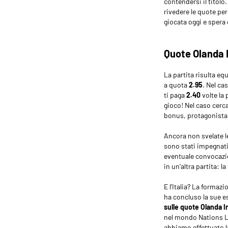
contendersi il titolo
rivedere le quote per
giocata oggi e spera 
Quote Olanda 
La partita risulta eq
a quota
2.95
. Nel ca
ti paga
2.40
volte la
gioco! Nel caso cerca
bonus, protagonista 
Ancora non svelate l
sono stati impegnati
eventuale convocazio
in un’altra partita: la
E l’Italia? La formaz
ha concluso la sue es
sulle
quote Olanda In
nel mondo Nations Lea
abbiamo effettuato la