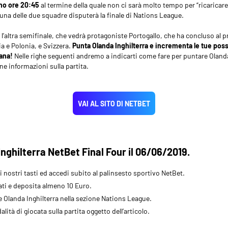
no ore 20:45
al termine della quale non ci sarà molto tempo per “ricaricare 
a delle due squadre disputerà la finale di Nations League.
’altra semifinale, che vedrà protagoniste Portogallo, che ha concluso al p
ia e Polonia, e Svizzera.
Punta Olanda Inghilterra e incrementa le tue possib
mana!
Nelle righe seguenti andremo a indicarti come fare per puntare Olanda
e informazioni sulla partita.
VAI AL SITO DI NETBET
nghilterra NetBet Final Four il 06/06/2019.
i nostri tasti ed accedi subito al palinsesto sportivo NetBet.
dati e deposita almeno 10 Euro.
e Olanda Inghilterra nella sezione Nations League.
alità di giocata sulla partita oggetto dell’articolo.