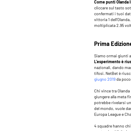
Come punti Olanda I
cliccare sul tasto s
confermati i tuoi da
vittoria 1 dell’Oland
moltiplicata 2.95 vol
Prima Edizion
Siamo ormai giunti a
L’esperimento è riu
nazionali, dando magg
tifosi. NetBet è rius
giugno 2019
da poco 
Chi vince tra Olanda 
giungere alla meta f
potrebbe rivelarsi u
del mondo, vuole dare
Europa League e Ch
4 squadre hanno chiu