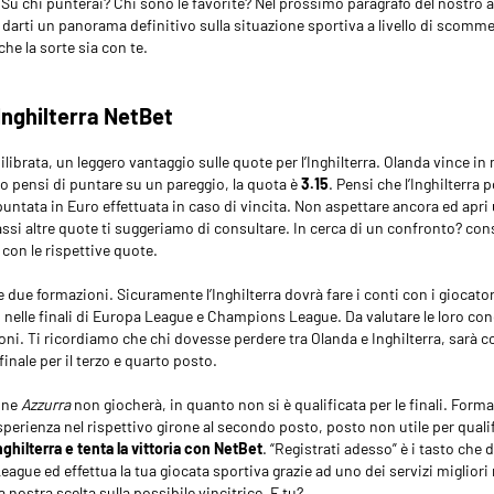
. Su chi punterai? Chi sono le favorite? Nel prossimo paragrafo del nostro
 darti un panorama definitivo sulla situazione sportiva a livello di scomme
che la sorte sia con te.
Inghilterra NetBet
uilibrata, un leggero vantaggio sulle quote per l’Inghilterra. Olanda vince i
so pensi di puntare su un pareggio, la quota è
3.15
. Pensi che l’Inghilterra
 puntata in Euro effettuata in caso di vincita. Non aspettare ancora ed apr
ssi altre quote ti suggeriamo di consultare. In cerca di un confronto? con
con le rispettive quote.
e due formazioni. Sicuramente l’Inghilterra dovrà fare i conti con i giocat
 nelle finali di Europa League e Champions League. Da valutare le loro con
ni. Ti ricordiamo che chi dovesse perdere tra Olanda e Inghilterra, sar
 finale per il terzo e quarto posto.
ione
Azzurra
non giocherà, in quanto non si è qualificata per le finali. Form
perienza nel rispettivo girone al secondo posto, posto non utile per quali
ghilterra e tenta la vittoria con NetBet
. “Registrati adesso” è i tasto che 
gue ed effettua la tua giocata sportiva grazie ad uno dei servizi migliori
 nostra scelta sulla possibile vincitrice. E tu?