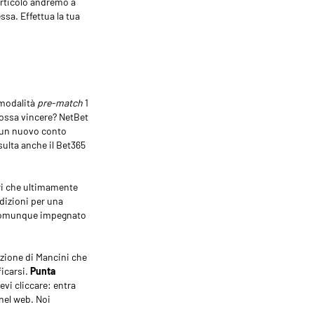
 articolo andremo a
ssa. Effettua la tua
n modalità
pre-match
1
 possa vincere? NetBet
i un nuovo conto
sulta anche il Bet365
ori che ultimamente
dizioni per una
à comunque impegnato
azione di Mancini che
ficarsi.
Punta
devi cliccare: entra
 nel web. Noi