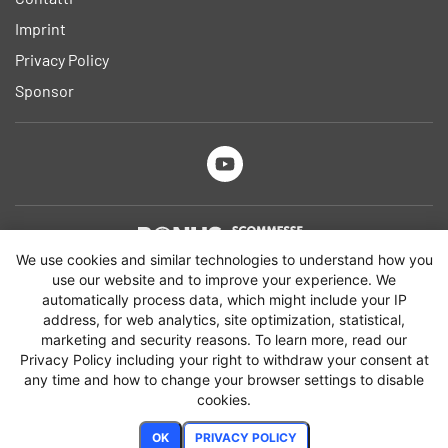
Imprint
Privacy Policy
Sponsor
We use cookies and similar technologies to understand how you
Si applicano termini e condizioni dei bookmakers e dei bonus. 18+ Il
use our website and to improve your experience. We
gioco può creare dipendenza. Gioca Responsabilmente.
automatically process data, which might include your IP
Altri informazioni su
gamblingtherapy.org
address, for web analytics, site optimization, statistical,
Contatta il TVNGA (Centro di Supporto Nazionale) al numero verde
marketing and security reasons. To learn more, read our
800 55 88 22 per ricevere assistenza e risposta alle tue domande
Privacy Policy including your right to withdraw your consent at
relative al gioco d'azzardo.
any time and how to change your browser settings to disable
cookies.
OK
PRIVACY POLICY