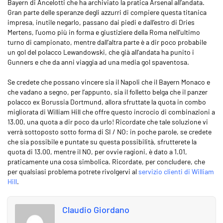
Bayern di Ancelotti che ha archiviato la pratica Arsenal all’andata.
Gran parte delle speranze degli azzurri di compiere questa titanica
impresa, inutile negarlo, passano dai piedi e dall’estro di Dries
Mertens, l’uomo più in forma e giustiziere della Roma nell’ultimo
turno di campionato, mentre dall’altra parte è a dir poco probabile
un gol del polacco Lewandowski, che già all’andata ha punito i
Gunners e che da anni viaggia ad una media gol spaventosa.
Se credete che possano vincere sia il Napoli che il Bayern Monaco e
che vadano a segno, per l’appunto, sia il folletto belga che il panzer
polacco ex Borussia Dortmund, allora sfruttate la quota in combo
migliorata di William Hill che offre questo incrocio di combinazioni a
13.00, una quota a dir poco da urlo! Ricordate che tale soluzione vi
verrà sottoposto sotto forma di SI / NO: in poche parole, se credete
che sia possibile e puntate su questa possibilità, sfrutterete la
quota di 13.00, mentre il NO, per ovvie ragioni, è dato a 1.01,
praticamente una cosa simbolica. Ricordate, per concludere, che
per qualsiasi problema potrete rivolgervi al
servizio clienti di William
Hill
.
Claudio Giordano