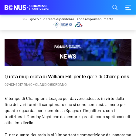
18+ Il gioco può creare dipendenza. Gioca responsabilmente.
Quota migliorata di William Hill per le gare di Champions
07-03-2017
,
16:40
-
CLAUDIO GIORDANO
E’ tempo di Champions League per davvero adesso, in virtù della
fine dei vari turni di campionato che si sono conclusi, almeno per
quanto riguarda, per esempio, la Spagna e l’Inghilterra, con i
tradizionali Monday Night che da sempre garantiscono spettacolo di
altissimo livello.
E, per quanto riguarda la più importante competizione del panorama