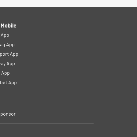
 Mobile
l App
lag App
port App
ay App
 App
bet App
ponsor