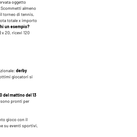
servata oggetto
ta. Scommetti almeno
l torneo di tennis,
uota totale x importo
hi un esempio?
 x 20, ricevi 120
azionale:
derby
ottimi giocatori si
0 del mattino del 13
 sono pronti per
nto gioco con il
he su eventi sportivi,