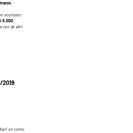
7 marzo
.
non scontato:
i 5.000
con gli altri
3/2019
Apri un conto