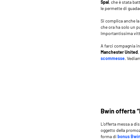
Spal
, che è stata ba
le permette di guada
Si complica anche la
che ora ha solo un p
Importantissima vitt
A farci compagnia in
Manchester
United
,
scommesse
. Vedia
Bwin offerta 
L’offerta messa a d
oggetto della promoz
forma di
bonus Bwi