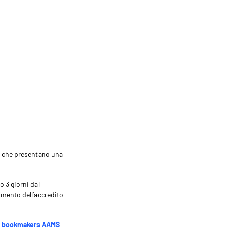
i che presentano una
o 3 giorni dal
mento dell’accredito
l
bookmakers AAMS