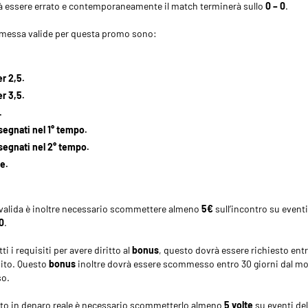
erà essere errato e contemporaneamente il match terminerà sullo
0 – 0
.
mmessa valide per questa promo sono:
r 2,5.
r 3,5.
.
segnati nel 1° tempo.
segnati nel 2° tempo.
e.
ia valida è inoltre necessario scommettere almeno
5€
sull’incontro su event
0
.
i i requisiti per avere diritto al
bonus
, questo dovrà essere richiesto entr
ito. Questo
bonus
inoltre dovrà essere scommesso entro 30 giorni dal mo
so.
ato in denaro reale è necessario scommetterlo almeno
5 volte
su eventi de