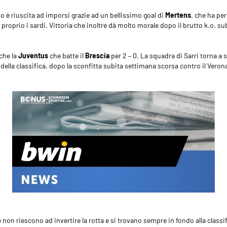
o è riuscita ad imporsi grazie ad un bellissimo goal di
Mertens
, che ha per
a proprio i sardi. Vittoria che inoltre dà molto morale dopo il brutto k.o. su
nche la
Juventus
che batte il
Brescia
per 2 – 0. La squadra di Sarri torna a 
ella classifica, dopo la sconfitta subita settimana scorsa contro il Veron
on riescono ad invertire la rotta e si trovano sempre in fondo alla classif