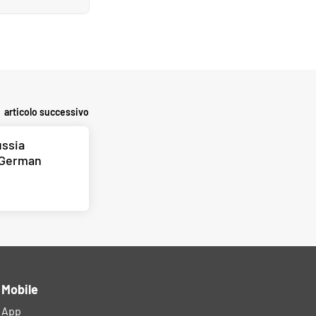
articolo successivo
ussia
 German
 Mobile
l App