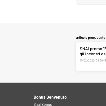
articolo precedente
SNAI promo “B
gli incontri d
14-02-2020
,
09:30
-
Bonus Benvenuto
Snai Bonus