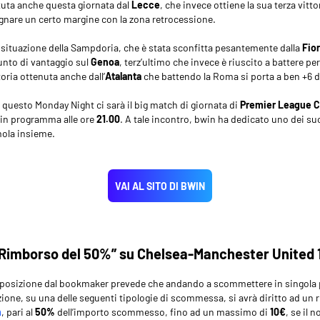
ttuta anche questa giornata dal
Lecce
, che invece ottiene la sua terza vitt
gnare un certo margine con la zona retrocessione.
 situazione della Sampdoria, che è stata sconfitta pesantemente dalla
Fio
unto di vantaggio sul
Genoa
, terz’ultimo che invece è riuscito a battere per
oria ottenuta anche dall’
Atalanta
che battendo la Roma si porta a ben +6 d
 questo Monday Night ci sarà il big match di giornata di
Premier
League C
 in programma alle ore
21.00
. A tale incontro, bwin ha dedicato uno dei su
mola insieme.
VAI AL SITO DI BWIN
“Rimborso del 50%” su Chelsea-Manchester United
isposizione dal bookmaker prevede che andando a scommettere in singola
ione, su una delle seguenti tipologie di scommessa, si avrà diritto ad un 
n
, pari al
50%
dell’importo scommesso, fino ad un massimo di
10€
, se il 