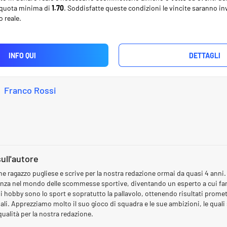
 quota minima di
1.70
. Soddisfatte queste condizioni le vincite saranno inv
 reale.
INFO QUI
DETTAGLI
Franco Rossi
ull'autore
e ragazzo pugliese e scrive per la nostra redazione ormai da quasi 4 anni
za nel mondo delle scommesse sportive, diventando un esperto a cui fa
i hobby sono lo sport e sopratutto la pallavolo, ottenendo risultati promet
li. Apprezziamo molto il suo gioco di squadra e le sue ambizioni, le quali s
qualità per la nostra redazione.