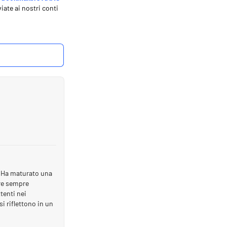
iate ai nostri conti
. Ha maturato una
re sempre
tenti nei
i riflettono in un