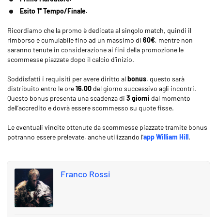
Esito 1° Tempo/Finale.
Ricordiamo che la promo è dedicata al singolo match, quindi il
rimborso è cumulabile fino ad un massimo di
60€
, mentre non
saranno tenute in considerazione ai fini della promozione le
scommesse piazzate dopo il calcio d’inizio.
Soddisfatti i requisiti per avere diritto al
bonus
, questo sarà
distribuito entro le ore
16.00
del giorno successivo agli incontri.
Questo bonus presenta una scadenza di
3 giorni
dal momento
dell’accredito e dovrà essere scommesso su quote fisse.
Le eventuali vincite ottenute da scommesse piazzate tramite bonus
potranno essere prelevate, anche utilizzando l’
app William Hill
.
Franco Rossi