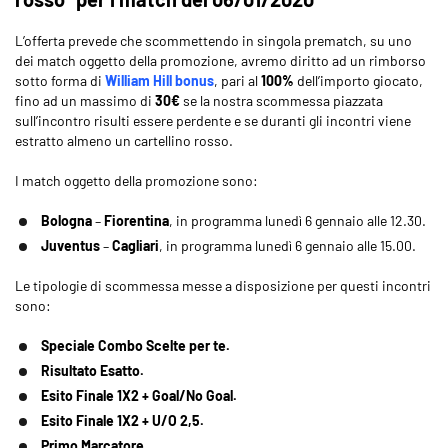
L’offerta prevede che scommettendo in singola prematch, su uno
dei match oggetto della promozione, avremo diritto ad un rimborso
sotto forma di
William Hill bonus
, pari al
100%
dell’importo giocato,
fino ad un massimo di
30€
se la nostra scommessa piazzata
sull’incontro risulti essere perdente e se duranti gli incontri viene
estratto almeno un cartellino rosso.
I match oggetto della promozione sono:
Bologna
–
Fiorentina
, in programma lunedì 6 gennaio alle 12.30.
Juventus
–
Cagliari
, in programma lunedì 6 gennaio alle 15.00.
Le tipologie di scommessa messe a disposizione per questi incontri
sono:
Speciale Combo Scelte per te.
Risultato Esatto.
Esito Finale 1X2 + Goal/No Goal.
Esito Finale 1X2 + U/O 2,5.
Primo Marcatore.