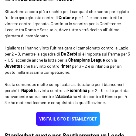
Situazione ancora più a rischio per i campani che hanno pareggiato
l’ultima gara giocata contro il
Crotone
per 1 – 1 e sono costretti a
vincere contro i granata. Continua lo scontro per la Conference
League tra Roma e Sassuolo, dove tutto verrà deciso all’ultima
giornata di campionato.
I giallorossi hanno vinto l’ultima gara di campionato contro la Lazio
per 2 – 0, mentre la squadra di
De Zerbi
si è imposta sul Parma per 3
– 1. Si accende anche la lotta per la
Champions
League
con la
Juventus
che ha vinto contro l’
Inter
per 3 – 2 e si rilancia per un
posto nella massima competizione.
Resta comunque molto complicata la situazione per i bianconeri
perché il
Napoli
ha vinto contro la
Fiorentina
per 2 – 0 e si è portata
nuovamente sopra mentre l’
Atalanta
ha vinto contro il Genoa per 4 –
3 e ha matematicamente conquistato la qualificazione.
VISITA IL SITO DI
STANLEYBET
Stanleybet quote per Southampton vs Leeds