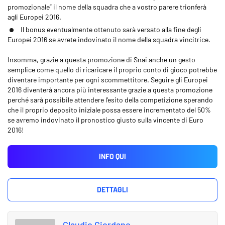
promozionale” il nome della squadra che a vostro parere trionferà
agli Europei 2016.
Il bonus eventualmente ottenuto sarà versato alla fine degli
Europei 2016 se avrete indovinato il nome della squadra vincitrice.
Insomma, grazie a questa promozione di Snai anche un gesto
semplice come quello di ricaricare il proprio conto di gioco potrebbe
diventare importante per ogni scommettitore. Seguire gli Europei
2016 diventerà ancora più interessante grazie a questa promozione
perché sarà possibile attendere l’esito della competizione sperando
che il proprio deposito iniziale possa essere incrementato del 50%
se avremo indovinato il pronostico giusto sulla vincente di Euro
2016!
INFO QUI
DETTAGLI
Claudio Giordano