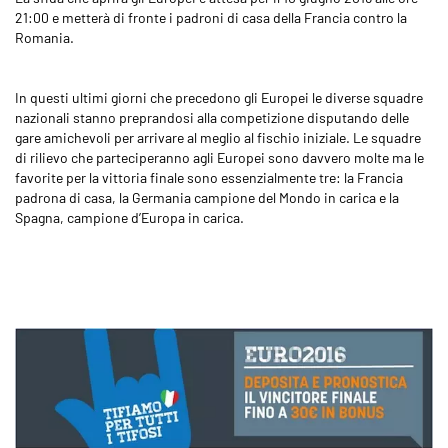
21:00 e metterà di fronte i padroni di casa della Francia contro la
Romania.
In questi ultimi giorni che precedono gli Europei le diverse squadre
nazionali stanno preprandosi alla competizione disputando delle
gare amichevoli per arrivare al meglio al fischio iniziale. Le squadre
di rilievo che parteciperanno agli Europei sono davvero molte ma le
favorite per la vittoria finale sono essenzialmente tre: la Francia
padrona di casa, la Germania campione del Mondo in carica e la
Spagna, campione d’Europa in carica.