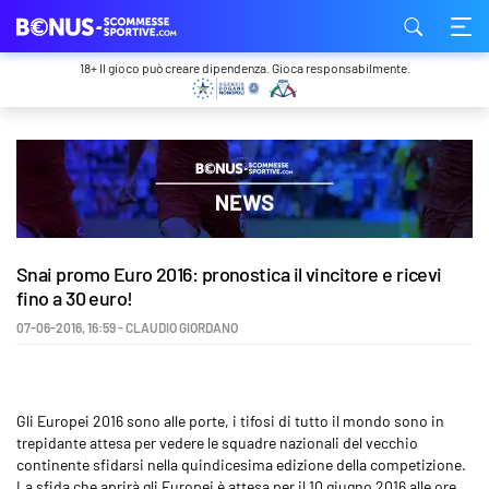
18+ Il gioco può creare dipendenza. Gioca responsabilmente.
Snai promo Euro 2016: pronostica il vincitore e ricevi
fino a 30 euro!
07-06-2016
,
16:59
-
CLAUDIO GIORDANO
Gli Europei 2016 sono alle porte, i tifosi di tutto il mondo sono in
trepidante attesa per vedere le squadre nazionali del vecchio
continente sfidarsi nella quindicesima edizione della competizione.
La sfida che aprirà gli Europei è attesa per il 10 giugno 2016 alle ore