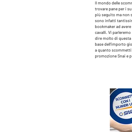
Il mondo delle scomm
trovare pane per i su
più seguito ma non s
sono infatti tantissi
bookmaker ad avere d
cavalli. Vi parleremo
dire molto di questa
base dell’importo gi
a quanto scommetti! 
promozione Snai e pe