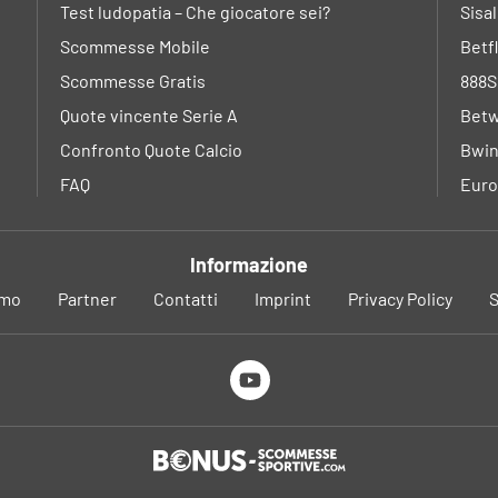
Test ludopatia – Che giocatore sei?
Sisa
Scommesse Mobile
Betf
Scommesse Gratis
888S
Quote vincente Serie A
Betw
Confronto Quote Calcio
Bwin
FAQ
Euro
Informazione
amo
Partner
Contatti
Imprint
Privacy Policy
S