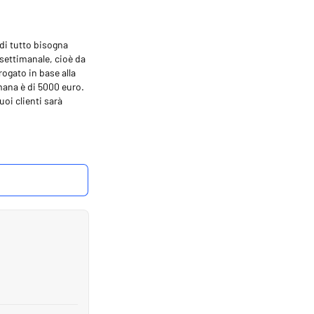
di tutto bisogna
 settimanale, cioè da
ogato in base alla
mana è di 5000 euro.
oi clienti sarà