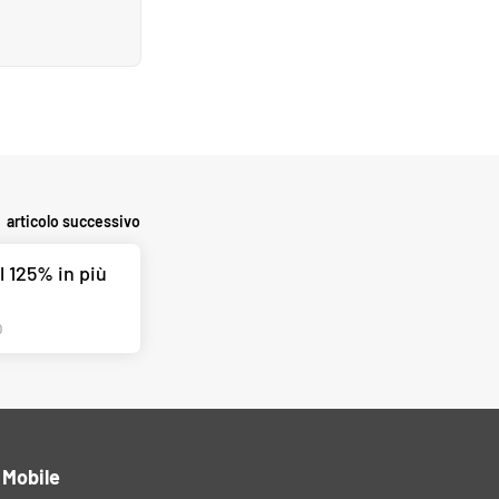
articolo successivo
 125% in più
O
 Mobile