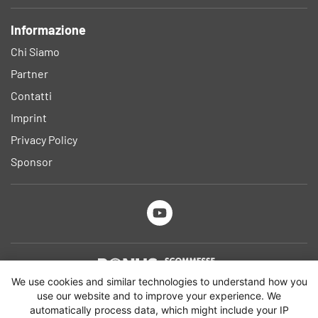
Informazione
Chi Siamo
Partner
Contatti
Imprint
Privacy Policy
Sponsor
We use cookies and similar technologies to understand how you
Si applicano termini e condizioni dei bookmakers e dei bonus. 18+ Il
use our website and to improve your experience. We
gioco può creare dipendenza. Gioca Responsabilmente.
automatically process data, which might include your IP