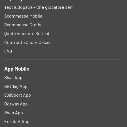
Test ludopatia – Che giocatore sei?
Scommesse Mobile
Scommesse Gratis
Quote vincente Serie A
Confronto Quote Calcio
FAQ
App Mobile
Sisal App
Betflag App
888Sport App
Betway App
Bwin App
Eurobet App