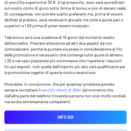
di una cifra superiore ai 30 €. A tal proposito, esso sarà accreditato
sul vostro conto di gioco sotto forma di bonus e non di denaro reale.
Di conseguenza, non potrete subito prelevarlo ma, prima di essere
abilitati al prelievo, sarà necessario giocarlo tre volte a quote pari o
superiori a 1.50 prima di poter essere incassato.
Tale bonus avrà una scadenza di 15 giorni dal momento esatto
dell’accredito. Prestate attenzione ad altri due aspetti da non
sottovalutare: perché la puntata sia presa in considerazione ai fini
della promozione è necessario che contenga tutte quote di almeno
1,30 e nel caso piazzerete più scommesse che rispetterà i requisiti
fin qui esposti, solo quella dall’importo più alto sarà qualificante per
la promozione oggetto di questa nostra recensione.
Ricordate, in conclusione, che per qualsiasi problema potrete
sempre contattare il
servizio clienti di SNAI
dal momento che
dall’altra parte del telefono troverete persone non solo molto cordiali
ma anche estremamente competenti.
INFO QUI