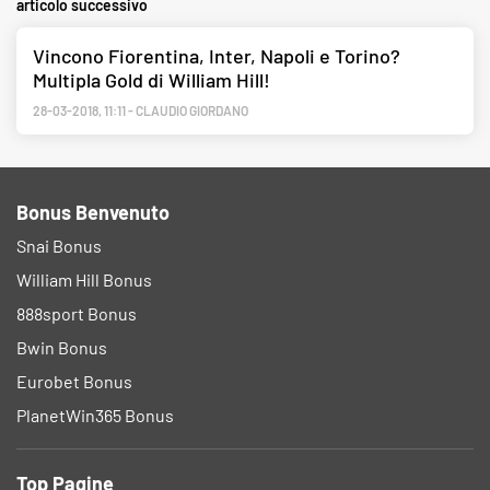
articolo successivo
Vincono Fiorentina, Inter, Napoli e Torino?
Multipla Gold di William Hill!
28-03-2018
,
11:11
-
CLAUDIO GIORDANO
Bonus Benvenuto
Snai Bonus
William Hill Bonus
888sport Bonus
Bwin Bonus
Eurobet Bonus
PlanetWin365 Bonus
Top Pagine