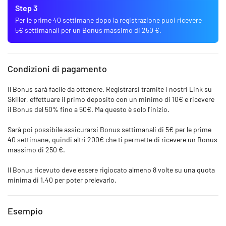
Step 3
Per le prime 40 settimane dopo la registrazione puoi ricevere
5€ settimanali per un Bonus massimo di 250 €.
Condizioni di pagamento
Il Bonus sarà facile da ottenere. Registrarsi tramite i nostri Link su
Skiller, effettuare il primo deposito con un minimo di 10€ e ricevere
il Bonus del 50% fino a 50€. Ma questo è solo l'inizio.
Sarà poi possibile assicurarsi Bonus settimanali di 5€ per le prime
40 settimane, quindi altri 200€ che ti permette di ricevere un Bonus
massimo di 250 €.
Il Bonus ricevuto deve essere rigiocato almeno 8 volte su una quota
minima di 1.40 per poter prelevarlo.
Esempio