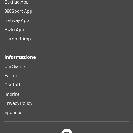
Betflag App
888Sport App
Betway App
Bwin App
Eurobet App
Informazione
Chi Siamo
Partner
Contatti
Imprint
Privacy Policy
Sponsor