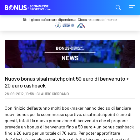
18+ Il gioco può creare dipendenza. Gioca responsabilmente.
Nuovo bonus sisal matchpoint 50 euro di benvenuto +
20 euro cashback
28-09-2012
,
10:58
-
CLAUDIO GIORDANO
Con l’inizio dell’autunno molti bookmaker hanno deciso di lanciare
nuovi bonus per le scommesse sportive, sisal matchpoint è uno di
questi, infatti la nuova promozione di benvenuto che ci propone
prevede un bonus di benvenuto fino a 50 euro + un bonus cashback
fino a 20 euro per un totale di 70 euro. Per poter approfittare
dell’offerta è semplicissimo. Prima di tutto bisogna registrarsi sul