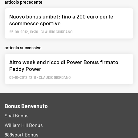
articolo precedente
Nuovo bonus unibet: fino a 200 euro per le
scommesse sportive
25-09-2012
,
10:36
-
CLAUDIO GIORDANO
articolo successivo
Altro week end ricco di Power Bonus firmato
Paddy Power
03-10-2012
,
12:11
-
CLAUDIO GIORDANO
Bonus Benvenuto
Snai Bonus
William Hill Bonus
888sport Bonus