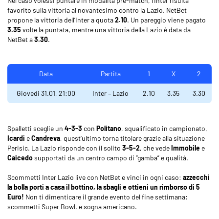
Nel caso volessi puntare in modalità pre-match, l’Inter risulta
favorito sulla vittoria al novantesimo contro la Lazio. NetBet
propone la vittoria dell’Inter a quota
2.10
. Un pareggio viene pagato
3.35
volte la puntata, mentre una vittoria della Lazio è data da
NetBet a
3.30
.
Data
Partita
1
X
2
Giovedi 31.01, 21:00
Inter – Lazio
2.10
3.35
3.30
Spalletti sceglie un
4-3-3
con
Politano
, squalificato in campionato,
Icardi
e
Candreva
, quest’ultimo torna titolare grazie alla situazione
Perisic. La Lazio risponde con il solito
3-5-2
, che vede
Immobile
e
Caicedo
supportati da un centro campo di “gamba” e qualità.
Scommetti Inter Lazio live con NetBet e vinci in ogni caso:
azzecchi
la bolla porti a casa il bottino, la sbagli e ottieni un rimborso di 5
Euro!
Non ti dimenticare il grande evento del fine settimana:
scommetti Super Bowl, e sogna americano.