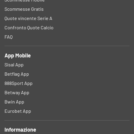
Scommesse Gratis
Quote vincente Serie A
Confronto Quote Calcio
FAQ
App Mobile
Sisal App
Betflag App
888Sport App
Betway App
Bwin App
Eurobet App
Informazione