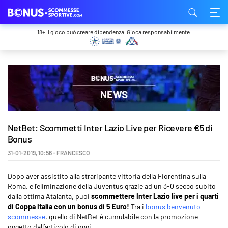
18+ Il gioco può creare dipendenza. Gioca responsabilmente.
NetBet: Scommetti Inter Lazio Live per Ricevere €5 di
Bonus
31-01-2019
,
10:56
-
FRANCESCO
Dopo aver assistito alla straripante vittoria della Fiorentina sulla
Roma, e l’eliminazione della Juventus grazie ad un 3-0 secco subito
dalla ottima Atalanta, puoi
scommettere Inter Lazio live per i quarti
di Coppa Italia con un bonus di 5 Euro!
Tra i
bonus benvenuto
scommesse
, quello di NetBet è cumulabile con la promozione
oggetto dall’articolo di oggi.