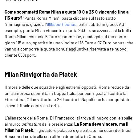
Come scommetti Roma Milan a quota 10.0 e 23.0 vincendo fino a
115 euro?
“Punta Roma Milan”, basta cliccare sul tasto sotto
l’immagine e, grazie all’
888sport bonus
, entri subito in gioco. Ad
esempio, punta Milan vincente a quota 23.0 e, se azzeccassi la bolla
Roma Milan, con sole 5 Euro scommesse, guadagni sul tuo conto
gioco 115 euro, spartite in una vincita di 18 Euro e 97 Euro bonus, che
vanno a comporre la quota bonus aggiuntiva riservata a te nuovo
cliente 888sport.
Milan Rinvigorita da Piatek
Il morale delle due squadre è agli estremi opposti: Roma reduce da
un clamorosa sconfitta in Coppa Italia per ben 7 goal a 1 contro la
Fiorentina, Milan vittorioso 2-0 contro il Napoli che ha conquistato
la semi-finale contro la Lazio.
L’allenatore della Roma, Di Francesco, si trova di nuovo con le spalle
al muro:
ultimatum
dalla presidenza!
La Roma deve vincere, ma il
Milan ha Piatek
: il giocatore polacco è già entrato nei cuori dei tifosi
Rossoneri grazie alla sua ultima doppietta in Coppa.