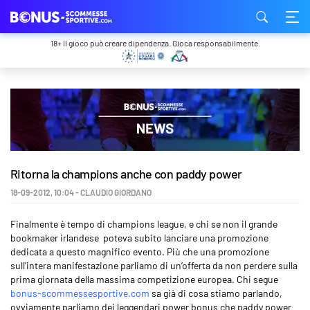
18+ Il gioco può creare dipendenza. Gioca responsabilmente.
Ritorna la champions anche con paddy power
18-09-2012
,
10:04
-
CLAUDIO GIORDANO
Finalmente è tempo di champions league, e chi se non il grande
bookmaker irlandese poteva subito lanciare una promozione
dedicata a questo magnifico evento. Più che una promozione
sull’intera manifestazione parliamo di un’offerta da non perdere sulla
prima giornata della massima competizione europea. Chi segue
bonus-scommessesportive.com
sa già di cosa stiamo parlando,
ovviamente parliamo dei leggendari power bonus che paddy power