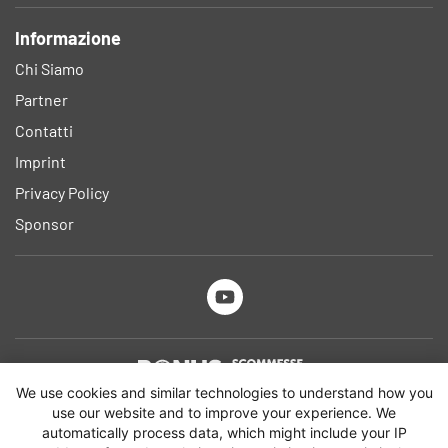
Informazione
Chi Siamo
Partner
Contatti
Imprint
Privacy Policy
Sponsor
We use cookies and similar technologies to understand how you
Si applicano termini e condizioni dei bookmakers e dei bonus. 18+ Il
use our website and to improve your experience. We
gioco può creare dipendenza. Gioca Responsabilmente.
automatically process data, which might include your IP