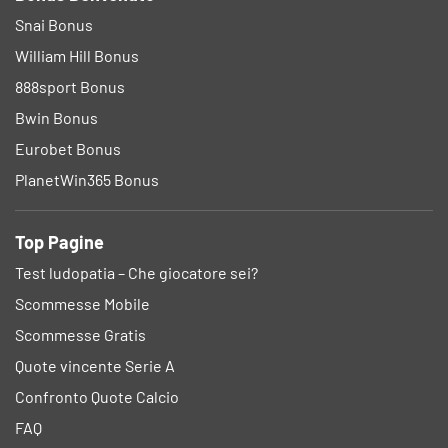
Snai Bonus
William Hill Bonus
888sport Bonus
Bwin Bonus
Eurobet Bonus
PlanetWin365 Bonus
Top Pagine
Test ludopatia – Che giocatore sei?
Scommesse Mobile
Scommesse Gratis
Quote vincente Serie A
Confronto Quote Calcio
FAQ