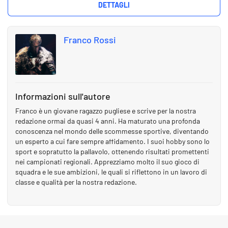
DETTAGLI
Franco Rossi
Informazioni sull'autore
Franco è un giovane ragazzo pugliese e scrive per la nostra
redazione ormai da quasi 4 anni. Ha maturato una profonda
conoscenza nel mondo delle scommesse sportive, diventando
un esperto a cui fare sempre affidamento. I suoi hobby sono lo
sport e sopratutto la pallavolo, ottenendo risultati promettenti
nei campionati regionali. Apprezziamo molto il suo gioco di
squadra e le sue ambizioni, le quali si riflettono in un lavoro di
classe e qualità per la nostra redazione.