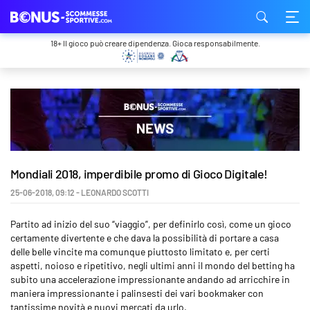
18+ Il gioco può creare dipendenza. Gioca responsabilmente.
Mondiali 2018, imperdibile promo di Gioco Digitale!
25-06-2018
,
09:12
-
LEONARDO SCOTTI
Partito ad inizio del suo “viaggio”, per definirlo così, come un gioco
certamente divertente e che dava la possibilità di portare a casa
delle belle vincite ma comunque piuttosto limitato e, per certi
aspetti, noioso e ripetitivo, negli ultimi anni il mondo del betting ha
subito una accelerazione impressionante andando ad arricchire in
maniera impressionante i palinsesti dei vari bookmaker con
tantissime novità e nuovi mercati da urlo.