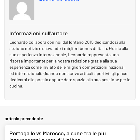
Informazioni sull'autore
Leonardo collabora con noi dal lontano 2015 dedicandosi alla
sezione notizie e scovando i migliori bonus di Italia. Grazie alla
sua esperienza internazionale, Leonardo rappresenta una
risorsa importante per la nostra redazione grazie alla sua
esperienza come inviato delle migliori competizioni nazionali
ed internazionali. Quando non scrive articoli sportivi, gli piace
dedicarsi alla poesia oppure dare spazio alla sua passione per la
cucina.
articolo precedente
Portogallo vs Marocco, alcune tra le più
interessanti quote di Unibet