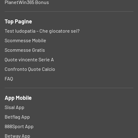
PlanetWin365 Bonus
Top Pagine
Test ludopatia – Che giocatore sei?
Scommesse Mobile
Scommesse Gratis
Quote vincente Serie A
Confronto Quote Calcio
FAQ
App Mobile
Sisal App
Betflag App
888Sport App
Betway App