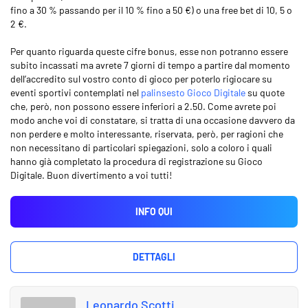
fino a 30 % passando per il 10 % fino a 50 €) o una free bet di 10, 5 o
2 €.
Per quanto riguarda queste cifre bonus, esse non potranno essere
subito incassati ma avrete 7 giorni di tempo a partire dal momento
dell’accredito sul vostro conto di gioco per poterlo rigiocare su
eventi sportivi contemplati nel
palinsesto Gioco Digitale
su quote
che, però, non possono essere inferiori a 2.50. Come avrete poi
modo anche voi di constatare, si tratta di una occasione davvero da
non perdere e molto interessante, riservata, però, per ragioni che
non necessitano di particolari spiegazioni, solo a coloro i quali
hanno già completato la procedura di registrazione su Gioco
Digitale. Buon divertimento a voi tutti!
INFO QUI
DETTAGLI
Leonardo Scotti