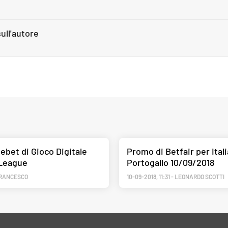
ull'autore
ebet di Gioco Digitale
Promo di Betfair per Itali
 League
Portogallo 10/09/2018
RANCESCO
10-09-2018
,
11:31
-
LEONARDO SCOTTI