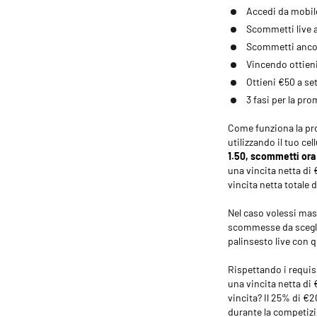
Accedi da mobil
Scommetti live a
Scommetti ancora
Vincendo ottieni
Ottieni €50 a set
3 fasi per la pr
Come funziona la pro
utilizzando il tuo cel
1.50, scommetti ora 
una vincita netta di
vincita netta totale 
Nel caso volessi mass
scommesse da scegli
palinsesto live con 
Rispettando i requis
una vincita netta di
vincita? Il 25% di €
durante la competiz