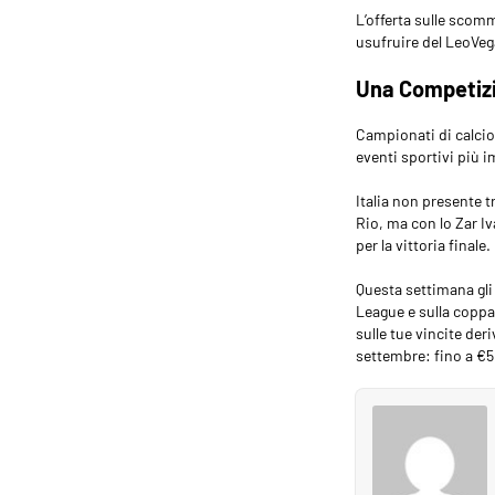
L’offerta sulle scomm
usufruire del LeoVeg
Una Competizi
Campionati di calcio
eventi sportivi più 
Italia non presente tr
Rio, ma con lo Zar I
per la vittoria finale.
Questa settimana gl
League e sulla coppa
sulle tue vincite der
settembre: fino a €5