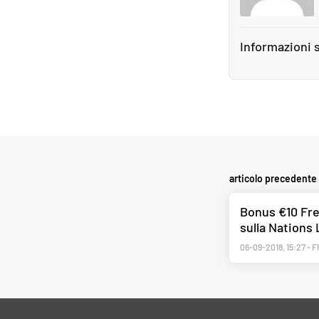
Informazioni s
articolo precedente
Bonus €10 Fre
sulla Nations
06-09-2018
,
15:27
-
F