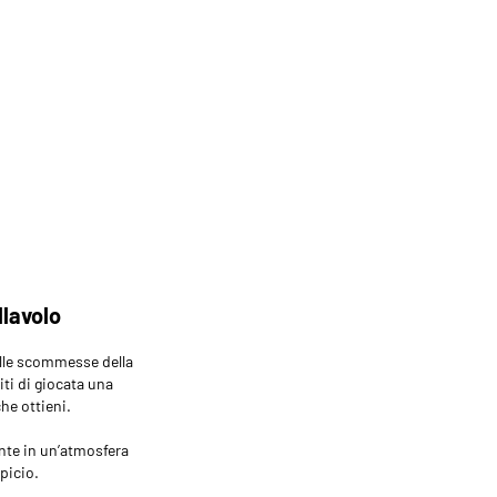
lavolo
ulle scommesse della
ti di giocata una
he ottieni.
ente in un’atmosfera
picio.