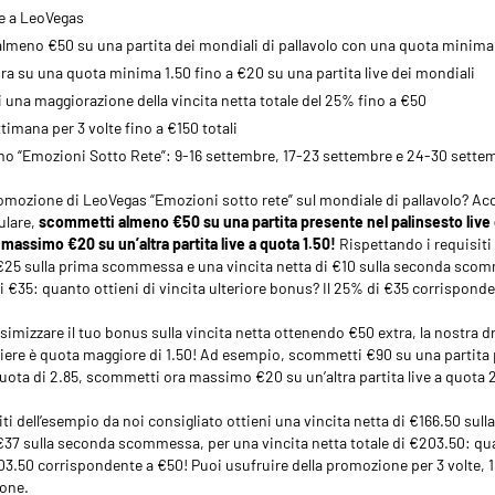
e a LeoVegas
lmeno €50 su una partita dei mondiali di pallavolo con una quota minima
 su una quota minima 1.50 fino a €20 su una partita live dei mondiali
 una maggiorazione della vincita netta totale del 25% fino a €50
timana per 3 volte fino a €150 totali
omo “Emozioni Sotto Rete”: 9-16 settembre, 17-23 settembre e 24-30 sette
mozione di LeoVegas “Emozioni sotto rete” sul mondiale di pallavolo? Ac
lulare,
scommetti almeno €50 su una partita presente nel palinsesto live
massimo €20 su un’altra partita live a quota 1.50!
Rispettando i requisiti 
 €25 sulla prima scommessa e una vincita netta di €10 sulla seconda sco
di €35: quanto ottieni di vincita ulteriore bonus? Il 25% di €35 corrisponde
imizzare il tuo bonus sulla vincita netta ottenendo €50 extra, la nostra dri
ere è quota maggiore di 1.50! Ad esempio, scommetti €90 su una partita 
quota di 2.85, scommetti ora massimo €20 su un’altra partita live a quota 2
iti dell’esempio da noi consigliato ottieni una vincita netta di €166.50 su
 €37 sulla seconda scommessa, per una vincita netta totale di €203.50: qua
203.50 corrispondente a €50! Puoi usufruire della promozione per 3 volte, 1
ione.