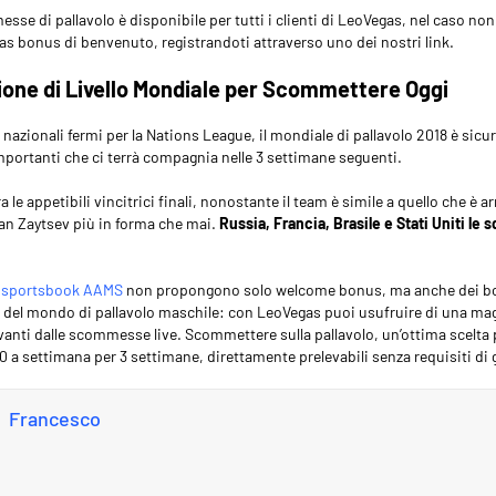
esse di pallavolo è disponibile per tutti i clienti di LeoVegas, nel caso non
as bonus di benvenuto, registrandoti attraverso uno dei nostri link.
one di Livello Mondiale per Scommettere Oggi
 nazionali fermi per la Nations League, il mondiale di pallavolo 2018 è sic
importanti che ci terrà compagnia nelle 3 settimane seguenti.
a le appetibili vincitrici finali, nonostante il team è simile a quello che è 
van Zaytsev più in forma che mai.
Russia, Francia, Brasile e Stati Uniti le
i
sportsbook AAMS
non propongono solo welcome bonus, ma anche dei bo
 del mondo di pallavolo maschile: con LeoVegas puoi usufruire di una ma
ivanti dalle scommesse live. Scommettere sulla pallavolo, un’ottima scelta 
0 a settimana per 3 settimane, direttamente prelevabili senza requisiti di 
Francesco