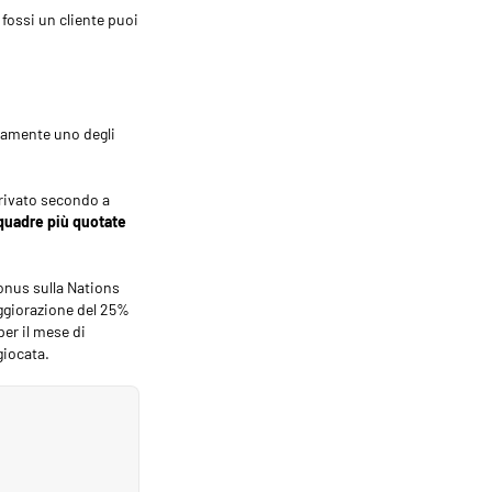
 fossi un cliente puoi
uramente uno degli
arrivato secondo a
 squadre più quotate
nus sulla Nations
ggiorazione del 25%
per il mese di
giocata.