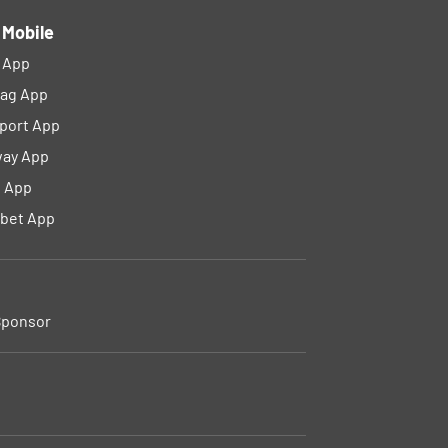
 Mobile
l App
lag App
port App
ay App
 App
bet App
ponsor