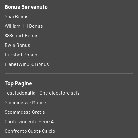
Bonus Benvenuto
Snai Bonus
William Hill Bonus
888sport Bonus
Bwin Bonus
Eurobet Bonus
PlanetWin365 Bonus
Top Pagine
Test ludopatia – Che giocatore sei?
Scommesse Mobile
Scommesse Gratis
Quote vincente Serie A
Confronto Quote Calcio