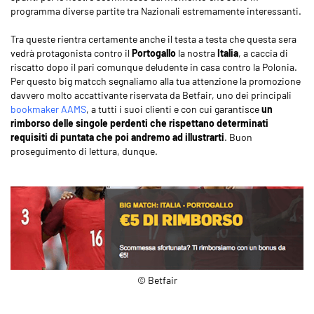
programma diverse partite tra Nazionali estremamente interessanti.
Tra queste rientra certamente anche il testa a testa che questa sera
vedrà protagonista contro il
Portogallo
la nostra
Italia
, a caccia di
riscatto dopo il pari comunque deludente in casa contro la Polonia.
Per questo big matcch segnaliamo alla tua attenzione la promozione
davvero molto accattivante riservata da Betfair, uno dei principali
bookmaker AAMS
, a tutti i suoi clienti e con cui garantisce
un
rimborso delle singole perdenti che rispettano determinati
requisiti di puntata che poi andremo ad illustrarti
. Buon
proseguimento di lettura, dunque.
© Betfair