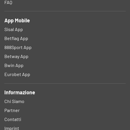
FAQ
App Mobile
Sisal App
Betflag App
888Sport App
Betway App
Bwin App
Eurobet App
Informazione
Chi Siamo
Partner
Contatti
Imprint