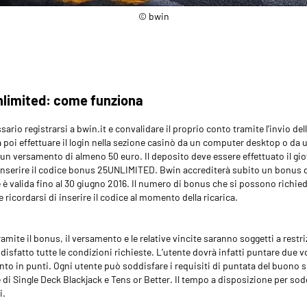
© bwin
limited: come funziona
rio registrarsi a bwin.it e convalidare il proprio conto tramite l’invio del
oi effettuare il login nella sezione casinò da un computer desktop o da 
 un versamento di almeno 50 euro. Il deposito deve essere effettuato il gio
 inserire il codice bonus 25UNLIMITED. Bwin accrediterà subito un bonus 
 valida fino al 30 giugno 2016. Il numero di bonus che si possono richiede
icordarsi di inserire il codice al momento della ricarica.
amite il bonus, il versamento e le relative vincite saranno soggetti a restr
disfatto tutte le condizioni richieste. L’utente dovrà infatti puntare due vo
o in punti. Ogni utente può soddisfare i requisiti di puntata del buono su 
di Single Deck Blackjack e Tens or Better. Il tempo a disposizione per soddi
i.