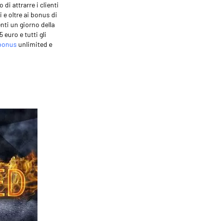
di attrarre i clienti
 e oltre ai bonus di
nti un giorno della
 euro e tutti gli
bonus
unlimited e