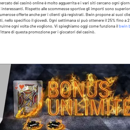
rcato dei casinò online è molto agguerrita e i vari siti cercano ogni giorno 
 interessanti. Rispetto alle scommesse sportive gli importi sono superiori
erose offerte anche per i clienti già registrati. Bwin propone ai suoi clie
i, nello specifico il giovedì. Ogni settimana si può ottenere il 25% fino a 25
uirne ogni volta che vogliono. Vi spieghiamo oggi come funziona il
bwin 
ittare di questa promozione per i giocatori del casinò.