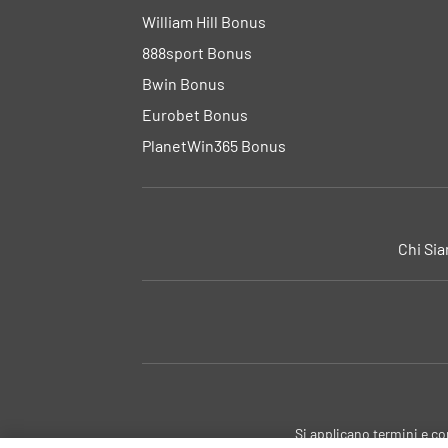
William Hill Bonus
888sport Bonus
Bwin Bonus
Eurobet Bonus
PlanetWin365 Bonus
Chi Si
Si applicano termini e c