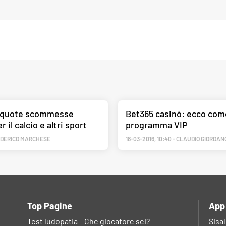
 quote scommesse
Bet365 casinò: ecco come
 il calcio e altri sport
programma VIP
DERICO MARCHESE
18-03-2016
,
10:40
-
CLAUDIO GIORDAN
Top Pagine
App
Test ludopatia – Che giocatore sei?
Sisa