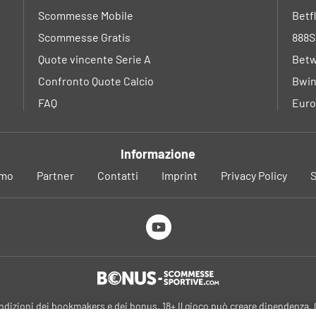
Scommesse Mobile
Betf
Scommesse Gratis
888S
Quote vincente Serie A
Betw
Confronto Quote Calcio
Bwin
FAQ
Euro
Informazione
amo
Partner
Contatti
Imprint
Privacy Policy
S
ondizioni dei bookmakers e dei bonus. 18+ Il gioco può creare dipendenza