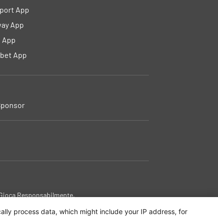
port App
ay App
 App
bet App
ponsor
. Gioca Responsabilmente.
lly process data, which might include your IP address, for
le tue domande relative al gioco d'azzardo.