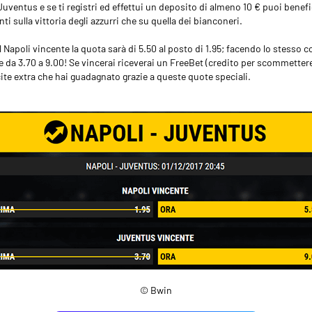
Juventus e se ti registri ed effettui un deposito di almeno 10 € puoi benef
ti sulla vittoria degli azzurri che su quella dei bianconeri.
apoli vincente la quota sarà di 5.50 al posto di 1.95; facendo lo stesso c
ce da 3.70 a 9.00! Se vincerai riceverai un FreeBet (credito per scommette
ite extra che hai guadagnato grazie a queste quote speciali.
© Bwin