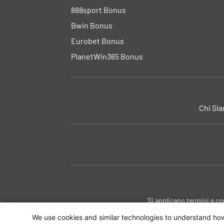
888sport Bonus
Bwin Bonus
Eurobet Bonus
PlanetWin365 Bonus
Chi Si
Si applicano termini e c
We use cookies and similar technologies to understand how
Contatta il TVNGA (Centro di Supporto Nazi