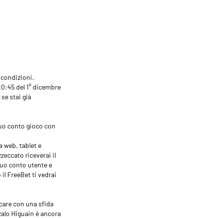
 condizioni.
 20:45 del 1° dicembre
 se stai già
tuo conto gioco con
 web, tablet e
zeccato riceverai il
tuo conto utente e
il FreeBet ti vedrai
care con una sfida
alo Higuain è ancora