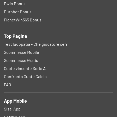
Bwin Bonus
Eurobet Bonus
PlanetWin365 Bonus
Top Pagine
Test ludopatia – Che giocatore sei?
Scommesse Mobile
Scommesse Gratis
Quote vincente Serie A
Confronto Quote Calcio
FAQ
App Mobile
Sisal App
Betflag App