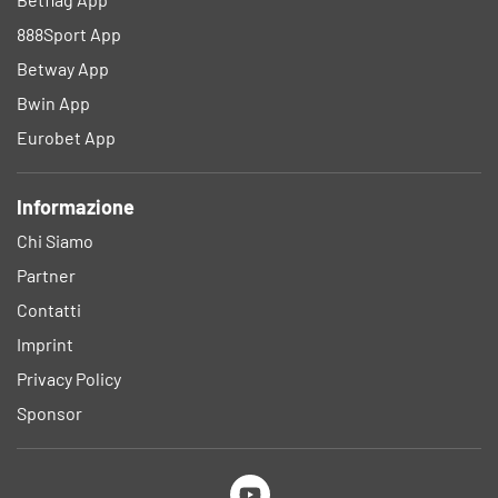
888Sport App
Betway App
Bwin App
Eurobet App
Informazione
Chi Siamo
Partner
Contatti
Imprint
Privacy Policy
Sponsor