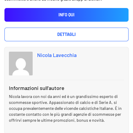
INFO QUI
DETTAGLI
Nicola Lavecchia
Informazioni sull'autore
Nicola lavora con noi da anni ed è un grandissimo esperto di
scommesse sportive. Appassionato di calcio e di Serie A, si
occupa prevalentemente delle vicende calcistiche Italiane. È in
costante contatto con le più grandi agenzie di scommesse per
offrirvi sempre le ultime promozioni, bonus e novità.