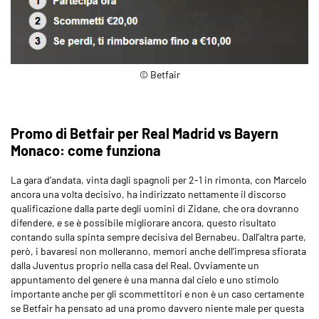
© Betfair
Promo di Betfair per Real Madrid vs Bayern
Monaco: come funziona
La gara d’andata, vinta dagli spagnoli per 2-1 in rimonta, con Marcelo
ancora una volta decisivo, ha indirizzato nettamente il discorso
qualificazione dalla parte degli uomini di Zidane, che ora dovranno
difendere, e se è possibile migliorare ancora, questo risultato
contando sulla spinta sempre decisiva del Bernabeu. Dall’altra parte,
però, i bavaresi non molleranno, memori anche dell’impresa sfiorata
dalla Juventus proprio nella casa del Real. Ovviamente un
appuntamento del genere è una manna dal cielo e uno stimolo
importante anche per gli scommettitori e non è un caso certamente
se Betfair ha pensato ad una promo davvero niente male per questa