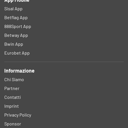
Sisal App
Betflag App
888Sport App
Betway App
Bwin App
Eurobet App
Informazione
Chi Siamo
Partner
Contatti
Imprint
Privacy Policy
Sponsor