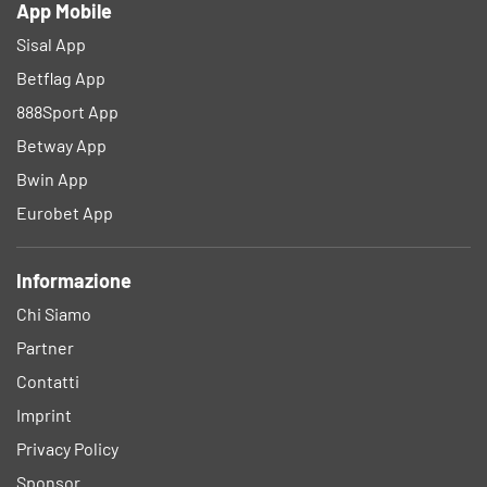
App Mobile
Sisal App
Betflag App
888Sport App
Betway App
Bwin App
Eurobet App
Informazione
Chi Siamo
Partner
Contatti
Imprint
Privacy Policy
Sponsor