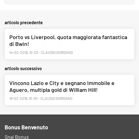
articolo precedente
Porto vs Liverpool, quota maggiorata fantastica
di Bwin!
14-02-2018
,
10:20
-
CLAUDIO GIORDANO
articolo successivo
Vincono Lazio e City e segnano Immobile e
Aguero, multipla gold di William Hill!
19-02-2018
,
10:30
-
CLAUDIO GIORDANO
Bonus Benvenuto
Snai Bonus