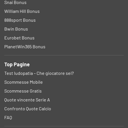
Snai Bonus
William Hill Bonus
888sport Bonus
Bwin Bonus
Eurobet Bonus
PlanetWin365 Bonus
Top Pagine
Test ludopatia – Che giocatore sei?
Scommesse Mobile
Scommesse Gratis
Quote vincente Serie A
Confronto Quote Calcio
FAQ