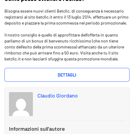
Bisogna essere nuovi clienti Betclic, di conseguenza è necessario
registrarsi al sito betclic.it entro il 13 luglio 2014, effettuare un primo
deposito e piazzare la prima scommessa nel periodo promozionale.
Il nostro consiglio è quello di approfittare dell’offerta in quanto
parliamo di un bonus di benvenuto ricchissimo (che non tiene
conto dell’esito della prima scommessa) affiancato da un ulteriore
rimborso che può arrivare fino a 50 euro. Visita anche tu il sito
betclic.it e non lasciarti sfuggire questa promozione mondiale.
DETTAGLI
Claudio Giordano
Informazioni sull'autore