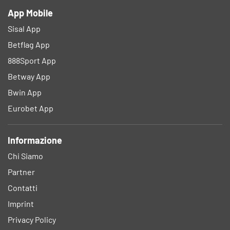
App Mobile
Sisal App
Betflag App
888Sport App
Betway App
Bwin App
Eurobet App
Informazione
Chi Siamo
Partner
Contatti
Imprint
Privacy Policy