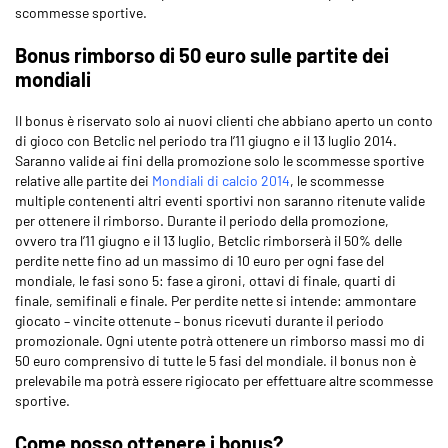
scommesse sportive.
Bonus rimborso di 50 euro sulle partite dei
mondiali
Il bonus è riservato solo ai nuovi clienti che abbiano aperto un conto
di gioco con Betclic nel periodo tra l’11 giugno e il 13 luglio 2014.
Saranno valide ai fini della promozione solo le scommesse sportive
relative alle partite dei
Mondiali di calcio 2014
, le scommesse
multiple contenenti altri eventi sportivi non saranno ritenute valide
per ottenere il rimborso. Durante il periodo della promozione,
ovvero tra l’11 giugno e il 13 luglio, Betclic rimborserà il 50% delle
perdite nette fino ad un massimo di 10 euro per ogni fase del
mondiale, le fasi sono 5: fase a gironi, ottavi di finale, quarti di
finale, semifinali e finale. Per perdite nette si intende: ammontare
giocato – vincite ottenute – bonus ricevuti durante il periodo
promozionale. Ogni utente potrà ottenere un rimborso massi mo di
50 euro comprensivo di tutte le 5 fasi del mondiale. il bonus non è
prelevabile ma potrà essere rigiocato per effettuare altre scommesse
sportive.
Come posso ottenere i bonus?