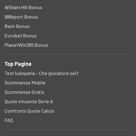
William Hill Bonus
888sport Bonus
Bwin Bonus
Eurobet Bonus
PlanetWin365 Bonus
Top Pagine
Test ludopatia – Che giocatore sei?
Scommesse Mobile
Scommesse Gratis
Quote vincente Serie A
Confronto Quote Calcio
FAQ