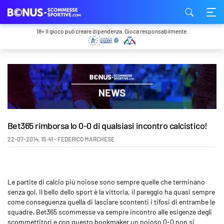
18+ Il gioco può creare dipendenza. Gioca responsabilmente.
Bet365 rimborsa lo 0-0 di qualsiasi incontro calcistico!
22-07-2014
,
15:41
-
FEDERICO MARCHESE
Le partite di calcio più noiose sono sempre quelle che terminano
senza gol. Il bello dello sport è la vittoria, il pareggio ha quasi sempre
come conseguenza quella di lasciare scontenti i tifosi di entrambe le
squadre. Bet365 scommesse va sempre incontro alle esigenze degli
scommettitori e con questo bookmaker un noioso 0-0 non si