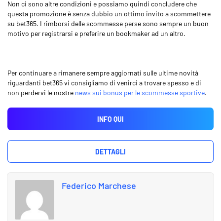
Non ci sono altre condizioni e possiamo quindi concludere che
questa promozione è senza dubbio un ottimo invito a scommettere
su bet365. I rimborsi delle scommesse perse sono sempre un buon
motivo per registrarsi e preferire un bookmaker ad un altro.
Per continuare a rimanere sempre aggiornati sulle ultime novità
riguardanti bet365 vi consigliamo di venirci a trovare spesso e di
non perdervi le nostre
news sui bonus per le scommesse sportive
.
INFO QUI
DETTAGLI
Federico Marchese