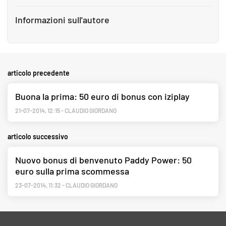
Informazioni sull'autore
articolo precedente
Buona la prima: 50 euro di bonus con iziplay
21-07-2014
,
12:15
-
CLAUDIO GIORDANO
articolo successivo
Nuovo bonus di benvenuto Paddy Power: 50
euro sulla prima scommessa
23-07-2014
,
11:32
-
CLAUDIO GIORDANO