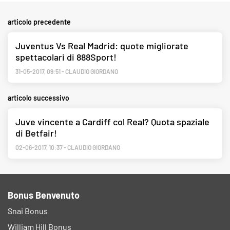
articolo precedente
Juventus Vs Real Madrid: quote migliorate
spettacolari di 888Sport!
31-05-2017
,
09:51
-
CLAUDIO GIORDANO
articolo successivo
Juve vincente a Cardiff col Real? Quota spaziale
di Betfair!
02-06-2017
,
10:37
-
CLAUDIO GIORDANO
Bonus Benvenuto
Snai Bonus
William Hill Bonus