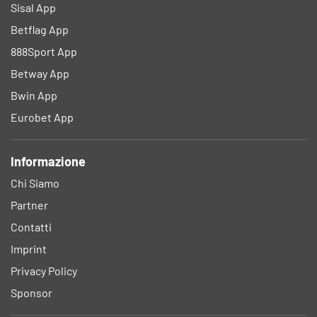
Sisal App
Betflag App
888Sport App
Betway App
Bwin App
Eurobet App
Informazione
Chi Siamo
Partner
Contatti
Imprint
Privacy Policy
Sponsor