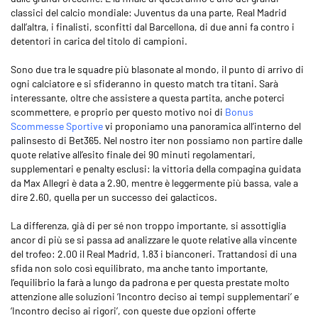
classici del calcio mondiale: Juventus da una parte, Real Madrid
dall’altra, i finalisti, sconfitti dal Barcellona, di due anni fa contro i
detentori in carica del titolo di campioni.
Sono due tra le squadre più blasonate al mondo, il punto di arrivo di
ogni calciatore e si sfideranno in questo match tra titani. Sarà
interessante, oltre che assistere a questa partita, anche poterci
scommettere, e proprio per questo motivo noi di
Bonus
Scommesse Sportive
vi proponiamo una panoramica all’interno del
palinsesto di Bet365. Nel nostro iter non possiamo non partire dalle
quote relative all’esito finale dei 90 minuti regolamentari,
supplementari e penalty esclusi: la vittoria della compagina guidata
da Max Allegri è data a 2.90, mentre è leggermente più bassa, vale a
dire 2.60, quella per un successo dei galacticos.
La differenza, già di per sé non troppo importante, si assottiglia
ancor di più se si passa ad analizzare le quote relative alla vincente
del trofeo: 2.00 il Real Madrid, 1.83 i bianconeri. Trattandosi di una
sfida non solo così equilibrato, ma anche tanto importante,
l’equilibrio la farà a lungo da padrona e per questa prestate molto
attenzione alle soluzioni ‘Incontro deciso ai tempi supplementari’ e
‘Incontro deciso ai rigori’, con queste due opzioni offerte