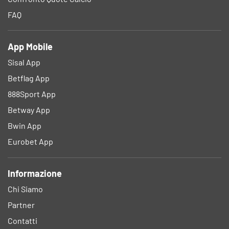
FAQ
App Mobile
Sisal App
Betflag App
888Sport App
Betway App
Bwin App
Eurobet App
Informazione
Chi Siamo
Partner
Contatti