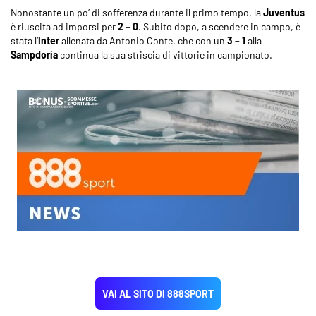
Nonostante un po’ di sofferenza durante il primo tempo, la
Juventus
è riuscita ad imporsi per
2 – 0
. Subito dopo, a scendere in campo, è
stata l’
Inter
allenata da Antonio Conte, che con un
3 – 1
alla
Sampdoria
continua la sua striscia di vittorie in campionato.
VAI AL SITO DI 888SPORT