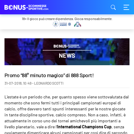
18+ Il gioco può creare dipendenza. Gioca responsabilmente.
Promo “88° minuto magico” di 888 Sport!
31-07-2018
,
10:49
-
LEONARDO SCOTTI
L’estate è un periodo che, per quanto spesso viene sottovalutata dal
momento che sono fermi tutti i principali campionati europei di
calcio, offre davvero tanti spunti interessanti per le nostre giocate
in tante discipline sportive, calcio compreso. Non a caso, infatti, è
attualmente in corso uno dei tornei amichevoli più importanti a
livello planetario, vale a dire l’
International Champions Cup
, senza
ovviamente dimenticare alcuni campionati per così dire di secondo