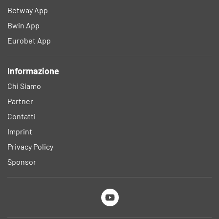
Betway App
Bwin App
Eurobet App
Informazione
Chi Siamo
Partner
Contatti
Imprint
Privacy Policy
Sponsor