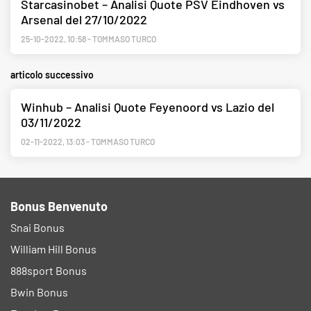
Starcasinobet – Analisi Quote PSV Eindhoven vs
Arsenal del 27/10/2022
25-10-2022
,
10:58
-
TOMMASO TURCO
articolo successivo
Winhub – Analisi Quote Feyenoord vs Lazio del
03/11/2022
02-11-2022
,
13:03
-
TOMMASO TURCO
Bonus Benvenuto
Snai Bonus
William Hill Bonus
888sport Bonus
Bwin Bonus