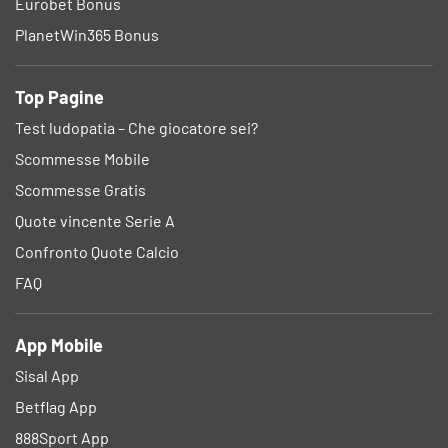
Eurobet Bonus
PlanetWin365 Bonus
Top Pagine
Test ludopatia – Che giocatore sei?
Scommesse Mobile
Scommesse Gratis
Quote vincente Serie A
Confronto Quote Calcio
FAQ
App Mobile
Sisal App
Betflag App
888Sport App