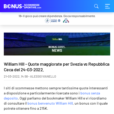
18+ Il gioco può creare dipendenza. Gioca responsabilmente.
William Hill – Quote maggiorate per Svezia vs Repubblica
Ceca del 24-03-2022.
21-03-2022
,
14:58
-
ALESSIO VIANELLO
I siti di scommesse mettono sempre tantissime quote interessanti
a disposizione e particolarmente ricercate sono i
bonus senza
deposito
. Oggi parliamo del bookmaker William Hill e vi ricordiamo
di consultare il
bonus benvenuto William Hill
, un bonus con il quale
potrete ottenere fino a 215€.