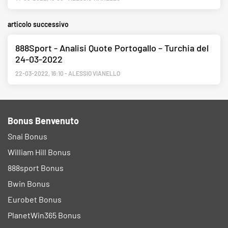
articolo successivo
888Sport - Analisi Quote Portogallo – Turchia del
24-03-2022
22-03-2022
,
16:10
-
ALESSIO VIANELLO
Bonus Benvenuto
Snai Bonus
William Hill Bonus
888sport Bonus
Bwin Bonus
Eurobet Bonus
PlanetWin365 Bonus