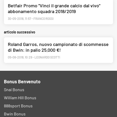
Betfair Promo "Vinci il grande calcio dal vivo"
abbonamento squadra 2018/2019
30-05-2018
,
11:57
-
FRANCO ROSSI
articolo successivo
Roland Garros, nuovo campionato di scommesse
di Bwin: in palio 25.000 €!
05-06-2018
,
10:29
-
LEONARDO SCOTTI
Bonus Benvenuto
Snai Bonus
William Hill Bonus
888sport Bonus
Bwin Bonus