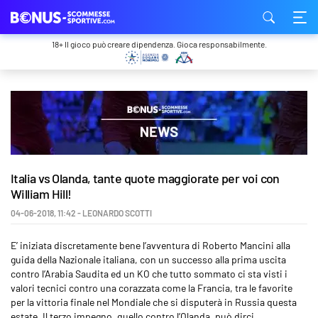
18+ Il gioco può creare dipendenza. Gioca responsabilmente.
Italia vs Olanda, tante quote maggiorate per voi con
William Hill!
04-06-2018
,
11:42
-
LEONARDO SCOTTI
E’ iniziata discretamente bene l’avventura di Roberto Mancini alla
guida della Nazionale italiana, con un successo alla prima uscita
contro l’Arabia Saudita ed un KO che tutto sommato ci sta visti i
valori tecnici contro una corazzata come la Francia, tra le favorite
per la vittoria finale nel Mondiale che si disputerà in Russia questa
estate. Il terzo impegno, quello contro l’Olanda, può dirci