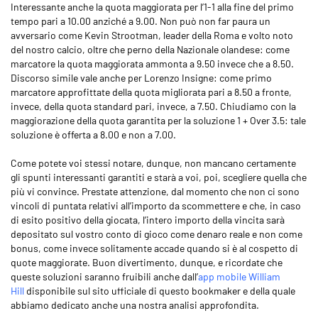
Interessante anche la quota maggiorata per l’1-1 alla fine del primo
tempo pari a 10.00 anziché a 9.00. Non può non far paura un
avversario come Kevin Strootman, leader della Roma e volto noto
del nostro calcio, oltre che perno della Nazionale olandese: come
marcatore la quota maggiorata ammonta a 9.50 invece che a 8.50.
Discorso simile vale anche per Lorenzo Insigne: come primo
marcatore approfittate della quota migliorata pari a 8.50 a fronte,
invece, della quota standard pari, invece, a 7.50. Chiudiamo con la
maggiorazione della quota garantita per la soluzione 1 + Over 3.5: tale
soluzione è offerta a 8.00 e non a 7.00.
Come potete voi stessi notare, dunque, non mancano certamente
gli spunti interessanti garantiti e starà a voi, poi, scegliere quella che
più vi convince. Prestate attenzione, dal momento che non ci sono
vincoli di puntata relativi all’importo da scommettere e che, in caso
di esito positivo della giocata, l’intero importo della vincita sarà
depositato sul vostro conto di gioco come denaro reale e non come
bonus, come invece solitamente accade quando si è al cospetto di
quote maggiorate. Buon divertimento, dunque, e ricordate che
queste soluzioni saranno fruibili anche dall’
app mobile William
Hill
disponibile sul sito ufficiale di questo bookmaker e della quale
abbiamo dedicato anche una nostra analisi approfondita.