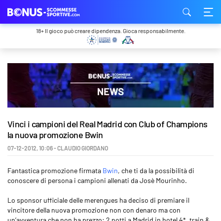
18+ Il gioco può creare dipendenza. Gioca responsabilmente.
Vinci i campioni del Real Madrid con Club of Champions
la nuova promozione Bwin
07-12-2012
,
10:06
-
CLAUDIO GIORDANO
Fantastica promozione firmata
Bwin
, che ti da la possibilità di
conoscere di persona i campioni allenati da Josè Mourinho.
Lo sponsor ufficiale delle merengues ha deciso di premiare il
vincitore della nuova promozione non con denaro ma con
un’avventura che non ha prezzo: 2 notti a Madrid in hotel 4*, train &