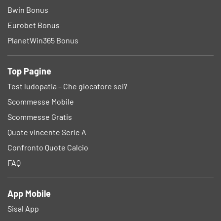
Bwin Bonus
Eurobet Bonus
PlanetWin365 Bonus
Top Pagine
Test ludopatia – Che giocatore sei?
Scommesse Mobile
Scommesse Gratis
Quote vincente Serie A
Confronto Quote Calcio
FAQ
App Mobile
Sisal App