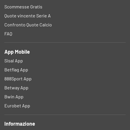
Scommesse Gratis
Quote vincente Serie A
Confronto Quote Calcio
FAQ
App Mobile
Sisal App
Betflag App
888Sport App
Betway App
Bwin App
Eurobet App
Informazione