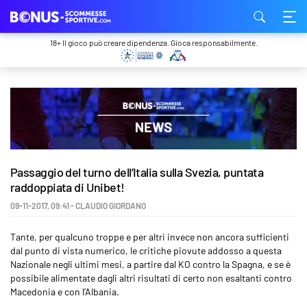
18+ Il gioco può creare dipendenza. Gioca responsabilmente.
Passaggio del turno dell’Italia sulla Svezia, puntata
raddoppiata di Unibet!
09-11-2017
,
09:41
-
CLAUDIO GIORDANO
Tante, per qualcuno troppe e per altri invece non ancora sufficienti
dal punto di vista numerico, le critiche piovute addosso a questa
Nazionale negli ultimi mesi, a partire dal KO contro la Spagna, e se è
possibile alimentate dagli altri risultati di certo non esaltanti contro
Macedonia e con l’Albania.