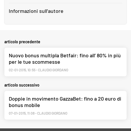
Informazioni sull'autore
articolo precedente
Nuovo bonus multipla Betfair: fino all’ 80% in più
per le tue scommesse
02-01-2015
,
10:55
-
CLAUDIO GIORDANO
articolo successivo
Doppie in movimento GazzaBet: fino a 20 euro di
bonus mobile
07-01-2015
,
11:08
-
CLAUDIO GIORDANO