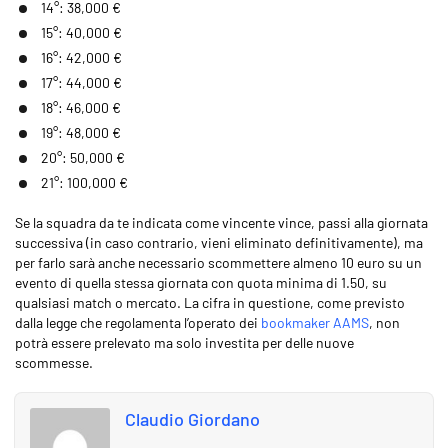
14°: 38,000 €
15°: 40,000 €
16°: 42,000 €
17°: 44,000 €
18°: 46,000 €
19°: 48,000 €
20°: 50,000 €
21°: 100,000 €
Se la squadra da te indicata come vincente vince, passi alla giornata
successiva (in caso contrario, vieni eliminato definitivamente), ma
per farlo sarà anche necessario scommettere almeno 10 euro su un
evento di quella stessa giornata con quota minima di 1.50, su
qualsiasi match o mercato. La cifra in questione, come previsto
dalla legge che regolamenta l’operato dei
bookmaker AAMS
, non
potrà essere prelevato ma solo investita per delle nuove
scommesse.
Claudio Giordano