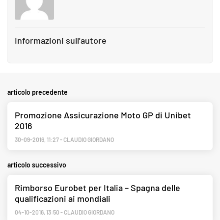
Informazioni sull'autore
articolo precedente
Promozione Assicurazione Moto GP di Unibet
2016
30-09-2016
,
11:27
-
CLAUDIO GIORDANO
articolo successivo
Rimborso Eurobet per Italia – Spagna delle
qualificazioni ai mondiali
04-10-2016
,
13:50
-
CLAUDIO GIORDANO