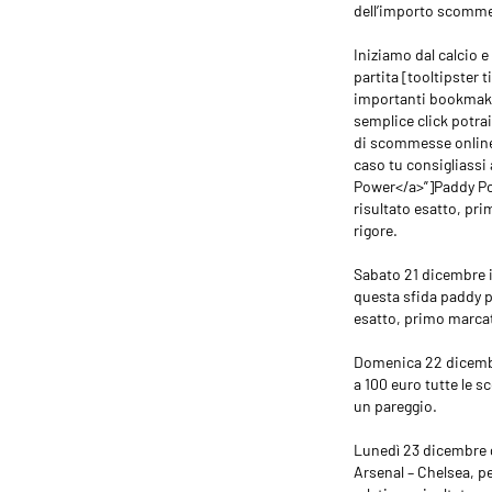
dell’importo scomme
Iniziamo dal calcio e
partita [tooltipster
importanti bookmakers
semplice click potra
di scommesse online
caso tu consigliass
Power</a>”]Paddy Pow
risultato esatto, pr
rigore.
Sabato 21 dicembre in 
questa sfida paddy p
esatto, primo marcat
Domenica 22 dicembre
a 100 euro tutte le s
un pareggio.
Lunedì 23 dicembre g
Arsenal – Chelsea, p