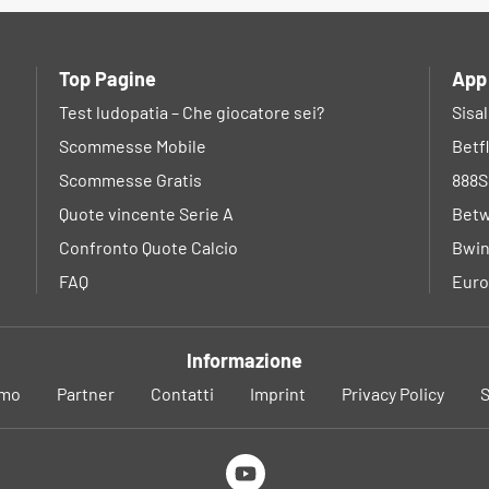
Top Pagine
App
Test ludopatia – Che giocatore sei?
Sisa
Scommesse Mobile
Betf
Scommesse Gratis
888S
Quote vincente Serie A
Betw
Confronto Quote Calcio
Bwin
FAQ
Euro
Informazione
amo
Partner
Contatti
Imprint
Privacy Policy
S