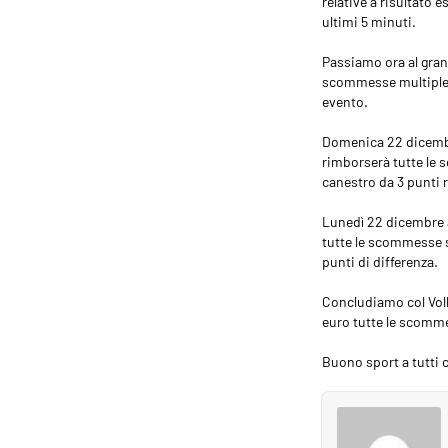
relative a risultato 
ultimi 5 minuti.
Passiamo ora al gran
scommesse multiple 
evento.
Domenica 22 dicembre
rimborserà tutte le 
canestro da 3 punti r
Lunedì 22 dicembre 
tutte le scommesse si
punti di differenza.
Concludiamo col Voll
euro tutte le scommess
Buono sport a tutti