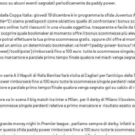
sso su alcuni eventi segnalati periodicamente da paddy power.
 dalla Coppa Italia: giovedì 19 dicembre è in programma la sfida Juventus 
 title=”Ci siamo predisposti come obiettivo quello di confrontare i bonus
 online; tutti riassunti in una visuale oggettiva, trasparente e facile da
i scoprire quale bookmaker al momento offre il bonus scommesse più elev
 potrai effettuare la tua prima scommessa gratis, oppure chi offre al mo
i ad un amico un determinato bookmaker.<a href=’/paddy-power-bonus/’
er[/tooltipster] rimborserà fino a 100 euro tutte le scommesse singole p
imo marcartore e parziale primo tempo finale qualora nel mach venga segnat
serie A il Napoli di Rafa Benitez farà visita al Cagliari per l’anticipo della 
ower rimborserà fino a 100 euro tutte le scommesse singole perdenti relati
ore e parziale primo tempo/finale qualora venga segnato gol su calcio di r
 va in scena il big match tra Inter e Milan, per il derby di Milano il book
commesse singole perdenti relative a primo marcatore e risultato esatto se 
rande money night in Premier league , parliamo sempre di derby, infatti a
er questa sfida paddy power rimborserà fino a 100 euro tutte le scommess