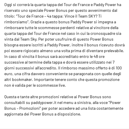
Oggi si correrà la quarta tappa del Tour de France e Paddy Power ha
riservato uno speciale Power Bonus per questo avvenimento dal
titolo: “Tour de France – 4a tappa: Vince il Team SKY? Ti
rimborsiamo”. Grazie a questo bonus Paddy Power si impegna a
rimborsare tutte le scommesse perdenti relative al vincitore della
quarta tappa del Tour de France nel caso in cui la cronosquadre sia
vinta dal Team Sky. Per poter usufruire di questo Power Bonus
bisogna essere iscritti a Paddy Power, inoltre il bonus ricevuto dovrà
poi essere rigiocato almeno una volta prima di diventare prelevabile.
In caso di vincita il bonus sarà accreditato entro le 48 ore
successive al termine della tappa e dovrà essere utilizzato nei 7
giorni successivi all’accredito. Il rimborso massimo offerto è di 100
euro, una cifra davvero conveniente se paragonata con quelle degli
altri bookmaker. Importante tenere conto che questa promozione
non è valida per le scommesse live.
Questa e tante altre promozioni relative ai Power Bonus sono
consultabili su paddypower.it nel menu a sinistra, alla voce “Power
Bonus – Promozioni” per poter accedere ad una lista costantemente
aggiornata dei Power Bonus a disposizione.