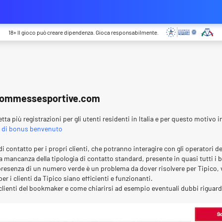
18+ Il gioco può creare dipendenza. Gioca responsabilmente.
-scommessesportive.com
più registrazioni per gli utenti residenti in Italia e per questo motivo inv
 di bonus benvenuto
contatto per i propri clienti, che potranno interagire con gli operatori del
la mancanza della tipologia di contatto standard, presente in quasi tutti i b
presenza di un numero verde è un problema da dover risolvere per Tipico, vo
r i clienti da Tipico siano efficienti e funzionanti.
clienti del bookmaker e come chiarirsi ad esempio eventuali dubbi riguard