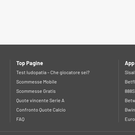
Top Pagine
App
Test ludopatia – Che giocatore sei?
Sisa
Scommesse Mobile
Betf
Scommesse Gratis
888S
Quote vincente Serie A
Betw
Confronto Quote Calcio
Bwin
FAQ
Euro