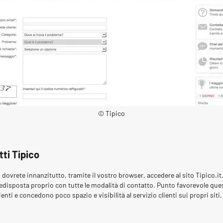
© Tipico
ti Tipico
dovrete innanzitutto, tramite il vostro browser, accedere al sito Tipico.it.
predisposta proprio con tutte le modalità di contatto. Punto favorevole q
enti e concedono poco spazio e visibilità al servizio clienti sui propri siti.