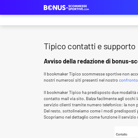
Tipico contatti e supporto
Avviso della redazione di bonus
Il bookmaker Tipico scommesse sportive non accetta 
nostri numerosi siti presenti nel nostro
confronto
Il bookmaker Tipico ha predisposto due modalità di 
contatto mail via sito. Balza facilmente agli occhi 
servizio clienti tramite numero telefonico: la non 
Del resto, sottolineiamo come i modi predisposti pe
Scopriamo nel dettaglio come funzione il servizio 