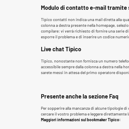
Modulo di contatto e-mail tramite 
Tipico contatti non indica una mail diretta alla qu
colonna a destra presente nella homepage, seleziona
compilare: vi verrà richiesto di fornire una serie d
esporre il problema e di inserire un codice numer
Live chat Tipico
Tipico, nonostante non fornisca un numero telefoni
accessibile sempre dalla colonna a destra nella hom
sarete messi in attesa del primo operatore dispon
Presente anche la sezione Faq
Per sopperire alla mancanza di alcune tipologie di
cercare il vostro problema e leggere direttamente l
Maggiori informazioni sul bookmaker Tipico: