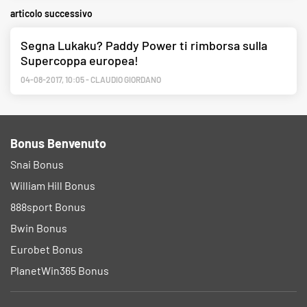
articolo successivo
Segna Lukaku? Paddy Power ti rimborsa sulla
Supercoppa europea!
04-08-2017
,
10:05
-
CLAUDIO GIORDANO
Bonus Benvenuto
Snai Bonus
William Hill Bonus
888sport Bonus
Bwin Bonus
Eurobet Bonus
PlanetWin365 Bonus