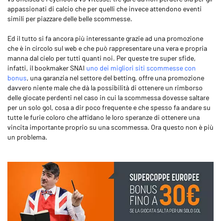
appassionati di calcio che per quelli che invece attendono eventi
simili per piazzare delle belle scommesse.
Ed il tutto si fa ancora più interessante grazie ad una promozione
che è in circolo sul web e che può rappresentare una vera e propria
manna dal cielo per tutti quanti noi. Per queste tre super sfide,
infatti, il bookmaker SNAI
uno dei migliori siti scommesse con
bonus
, una garanzia nel settore del betting, offre una promozione
davvero niente male che dà la possibilità di ottenere un rimborso
delle giocate perdenti nel caso in cui la scommessa dovesse saltare
per un solo gol, cosa a dir poco frequente e che spesso fa andare su
tutte le furie coloro che affidano le loro speranze di ottenere una
vincita importante proprio su una scommessa. Ora questo non è più
un problema.