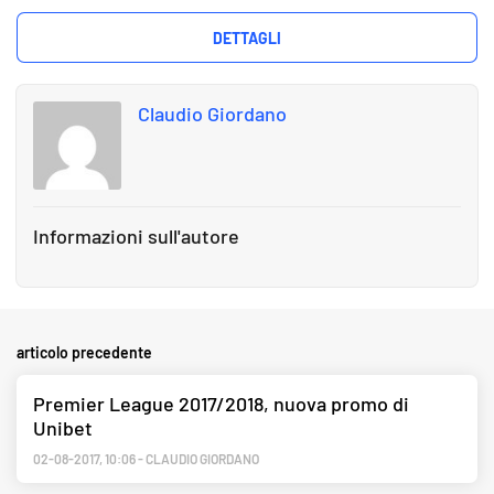
DETTAGLI
Claudio Giordano
Informazioni sull'autore
articolo precedente
Premier League 2017/2018, nuova promo di
Unibet
02-08-2017
,
10:06
-
CLAUDIO GIORDANO