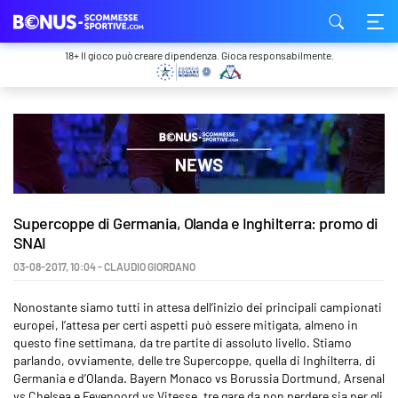
18+ Il gioco può creare dipendenza. Gioca responsabilmente.
Supercoppe di Germania, Olanda e Inghilterra: promo di
SNAI
03-08-2017
,
10:04
-
CLAUDIO GIORDANO
Nonostante siamo tutti in attesa dell’inizio dei principali campionati
europei, l’attesa per certi aspetti può essere mitigata, almeno in
questo fine settimana, da tre partite di assoluto livello. Stiamo
parlando, ovviamente, delle tre Supercoppe, quella di Inghilterra, di
Germania e d’Olanda. Bayern Monaco vs Borussia Dortmund, Arsenal
vs Chelsea e Feyenoord vs Vitesse, tre gare da non perdere sia per gli