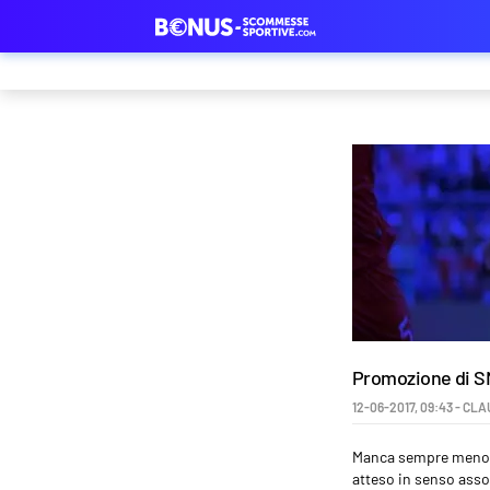
Promozione di SNA
12-06-2017
,
09:43
-
CLA
Manca sempre meno te
atteso in senso asso