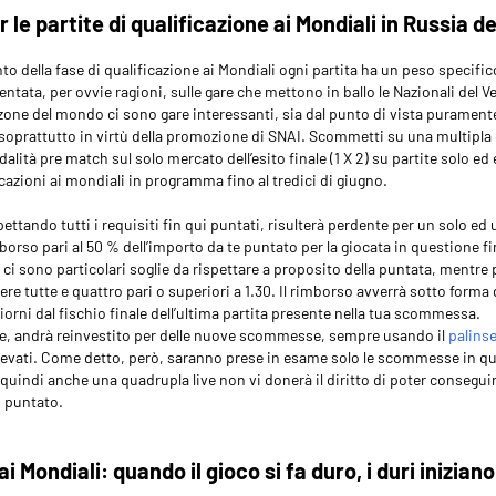
 le partite di qualificazione ai Mondiali in Russia de
to della fase di qualificazione ai Mondiali ogni partita ha un peso specif
ntata, per ovvie ragioni, sulle gare che mettono in ballo le Nazionali del 
 zone del mondo ci sono gare interessanti, sia dal punto di vista puramente
oprattutto in virtù della promozione di SNAI. Scommetti su una multipl
alità pre match sul solo mercato dell’esito finale (1 X 2) su partite solo e
ficazioni ai mondiali in programma fino al tredici di giugno.
spettando tutti i requisiti fin qui puntati, risulterà perdente per un solo e
mborso pari al 50 % dell’importo da te puntato per la giocata in questione 
n ci sono particolari soglie da rispettare a proposito della puntata, mentr
re tutte e quattro pari o superiori a 1.30. Il rimborso avverrà sotto forma 
iorni dal fischio finale dell’ultima partita presente nella tua scommessa.
re, andrà reinvestito per delle nuove scommesse, sempre usando il
palins
evati. Come detto, però, saranno prese in esame solo le scommesse in qu
quindi anche una quadrupla live non vi donerà il diritto di poter consegu
o puntato.
ai Mondiali: quando il gioco si fa duro, i duri inizian