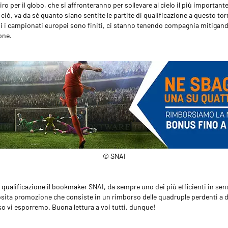
giro per il globo, che si affronteranno per sollevare al cielo il più importan
i ciò, va da sé quanto siano sentite le partite di qualificazione a questo tor
i i campionati europei sono finiti, ci stanno tenendo compagnia mitigando 
one.
© SNAI
i qualificazione il bookmaker SNAI, da sempre uno dei più efficienti in se
sita promozione che consiste in un rimborso delle quadruple perdenti a 
o vi esporremo. Buona lettura a voi tutti, dunque!