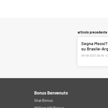
articolo precedente
Segna Messi?
su Brasile-Ar
09-06-2017
,
09:45
-
C
Bonus Benvenuto
Snai Bonus
William Hill Bonus