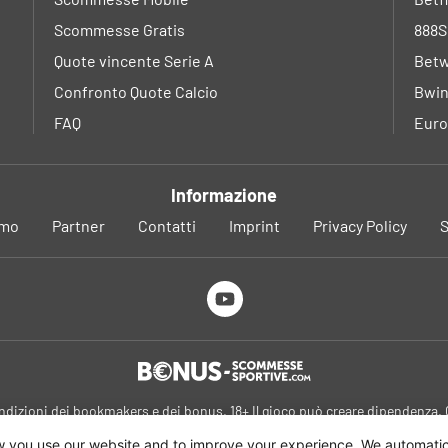
Scommesse Gratis
888S
Quote vincente Serie A
Betw
Confronto Quote Calcio
Bwin
FAQ
Euro
Informazione
amo
Partner
Contatti
Imprint
Privacy Policy
S
ondizioni dei bookmakers e dei bonus. 18+ Il gioco può creare dipendenza
Altri informazioni su
gamblingtherapy.org
 you use our website and to improve your experience. We automatica