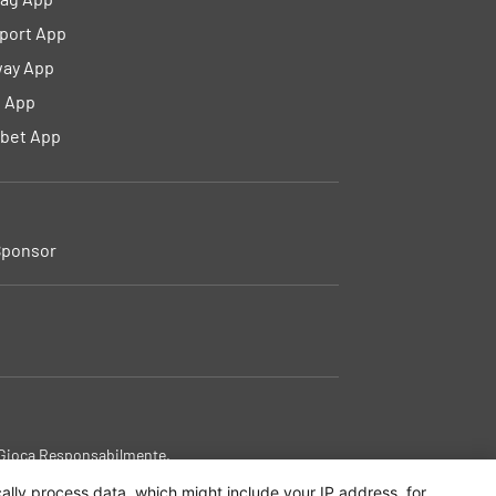
port App
ay App
 App
bet App
ponsor
. Gioca Responsabilmente.
lly process data, which might include your IP address, for