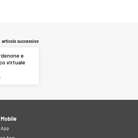
articolo successivo
rdenone e
co virtuale
O
 Mobile
l App
lag App