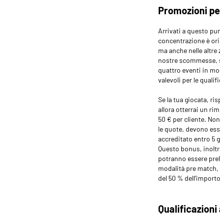
Promozioni per
Arrivati a questo pun
concentrazione è orie
ma anche nelle altre
nostre scommesse, s
quattro eventi in mod
valevoli per le quali
Se la tua giocata, ri
allora otterrai un ri
50 € per cliente. No
le quote, devono esse
accreditato entro 5 g
Questo bonus, inolt
potranno essere prel
modalità pre match, 
del 50 % dell’import
Qualificazioni 