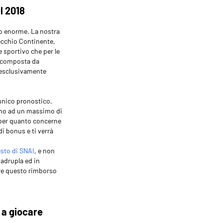
l 2018
ico enorme. La nostra
Vecchio Continente,
 sportivo che per le
a composta da
d esclusivamente
d unico pronostico,
fino ad un massimo di
e per quanto concerne
di bonus e ti verrà
esto di SNAI
, e non
adrupla ed in
ire questo rimborso
o a giocare