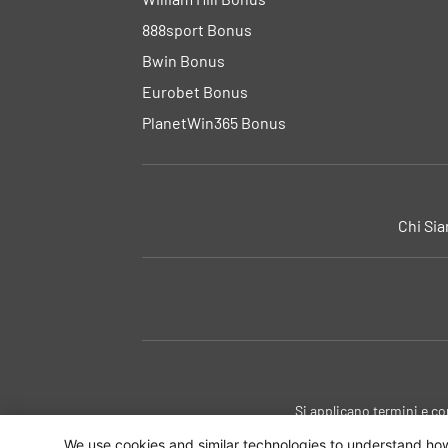
888sport Bonus
Bwin Bonus
Eurobet Bonus
PlanetWin365 Bonus
Chi Si
Si applicano termini e c
We use cookies and similar technologies to understand how