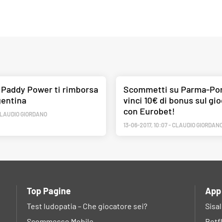
 Paddy Power ti rimborsa
Scommetti su Parma-Po
gentina
vinci 10€ di bonus sul gio
con Eurobet!
LAUDIO GIORDANO
13-06-2017
,
10:07
-
CLAUDIO GIORDAN
Top Pagine
App
Test ludopatia – Che giocatore sei?
Sisa
Scommesse Mobile
Betf