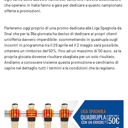
che operano in Italia fanno a gara per dedicare a questo campionato
offerte e promozioni.
Parleremo oggi proprio di una promo dedicata alla Liga Spagnola da
Snai che per la 36a giornata ha deciso di dedicare ai propri clienti
un’offerta davvero imperdibile: scommettendo in quadrupla sugli
incontri in programma tra il 29 aprile ed il 2 maggio sarà possibile
ottenere un rimborso del 50%, fino ad un massimo di 50 euro, se la
propria giocata dovesse risultare sbagliata per un solo risultato.
Andiamo a conoscere insieme questa promozione e cerchiamo di
capire nel dettaglio tutti i termini e le condizioni che la regolano.