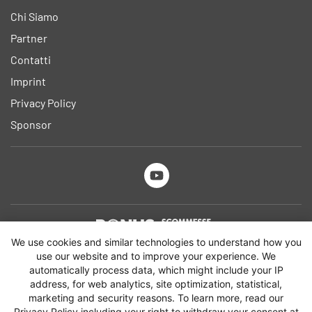
Chi Siamo
Partner
Contatti
Imprint
Privacy Policy
Sponsor
We use cookies and similar technologies to understand how you
Si applicano termini e condizioni dei bookmakers e dei bonus. 18+ Il
use our website and to improve your experience. We
gioco può creare dipendenza. Gioca Responsabilmente.
automatically process data, which might include your IP
Altri informazioni su
gamblingtherapy.org
address, for web analytics, site optimization, statistical,
Contatta il TVNGA (Centro di Supporto Nazionale) al numero verde
marketing and security reasons. To learn more, read our
800 55 88 22 per ricevere assistenza e risposta alle tue domande
Privacy Policy including your right to withdraw your consent at