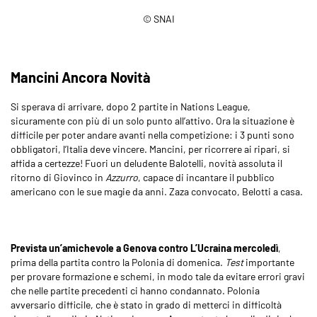
© SNAI
Mancini Ancora Novità
Si sperava di arrivare, dopo 2 partite in Nations League,
sicuramente con più di un solo punto all’attivo. Ora la situazione è
difficile per poter andare avanti nella competizione: i 3 punti sono
obbligatori, l’Italia deve vincere. Mancini, per ricorrere ai ripari, si
affida a certezze! Fuori un deludente Balotelli, novità assoluta il
ritorno di Giovinco in
Azzurro
, capace di incantare il pubblico
americano con le sue magie da anni. Zaza convocato, Belotti a casa.
Prevista un’amichevole a Genova contro L’Ucraina mercoledì
,
prima della partita contro la Polonia di domenica.
Test
importante
per provare formazione e schemi, in modo tale da evitare errori gravi
che nelle partite precedenti ci hanno condannato. Polonia
avversario difficile, che è stato in grado di metterci in difficoltà