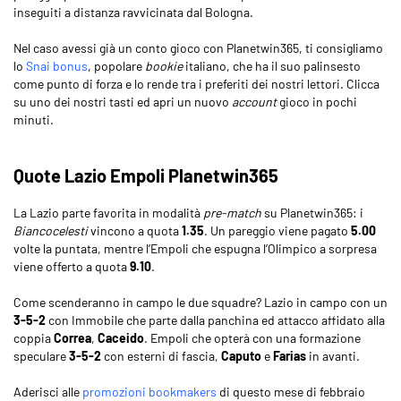
inseguiti a distanza ravvicinata dal Bologna.
Nel caso avessi già un conto gioco con Planetwin365, ti consigliamo
lo
Snai bonus
, popolare
bookie
italiano, che ha il suo palinsesto
come punto di forza e lo rende tra i preferiti dei nostri lettori. Clicca
su uno dei nostri tasti ed apri un nuovo
account
gioco in pochi
minuti.
Quote Lazio Empoli Planetwin365
La Lazio parte favorita in modalità
pre-match
su Planetwin365: i
Biancocelesti
vincono a quota
1.35
. Un pareggio viene pagato
5.00
volte la puntata, mentre l’Empoli che espugna l’Olimpico a sorpresa
viene offerto a quota
9.10
.
Come scenderanno in campo le due squadre? Lazio in campo con un
3-5-2
con Immobile che parte dalla panchina ed attacco affidato alla
coppia
Correa
,
Caceido
. Empoli che opterà con una formazione
speculare
3-5-2
con esterni di fascia,
Caputo
e
Farias
in avanti.
Aderisci alle
promozioni bookmakers
di questo mese di febbraio