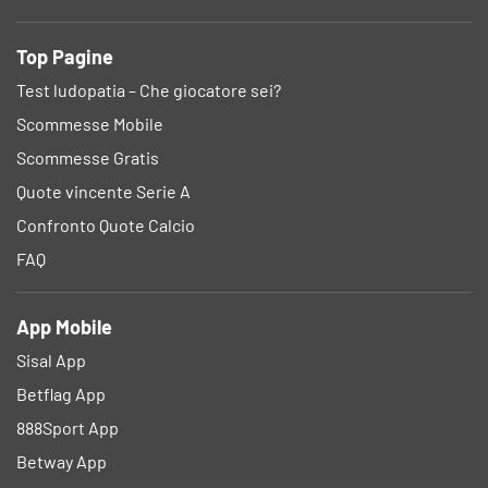
Top Pagine
Test ludopatia – Che giocatore sei?
Scommesse Mobile
Scommesse Gratis
Quote vincente Serie A
Confronto Quote Calcio
FAQ
App Mobile
Sisal App
Betflag App
888Sport App
Betway App