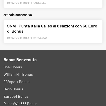
06-02-2019
,
15:35
-
FRANCESCO
articolo successivo
SNAI: Punta Italia Galles al 6 Nazioni con 30 Euro
di Bonus
08-02-2019
,
13:52
-
FRANCESCO
Bonus Benvenuto
Snai Bonus
William Hill Bonus
888sport Bonus
Bwin Bonus
Eurobet Bonus
PlanetWin365 Bonus